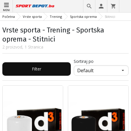
MENI
Početna
Vrste sporta
Trening
Sportska oprema
Stitnici
Vrste sporta - Trening - Sportska
oprema - Stitnici
2 proizvod, 1 Stranica
Sortiraj po
Filter