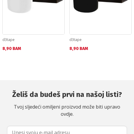
d3tape
d3tape
Текуща цена:
Текуща цена:
8,90 BAM
8,90 BAM
Želiš da budeš prvi na našoj listi?
Tvoj sljedeći omiljeni proizvod može biti upravo
ovdje.