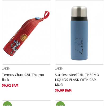
LAKEN
LAKEN
Termos Chupi 0.5L Thermo
Stainless steel 0.5L THERMO
flask
LIQUIDS FLASK WITH CAP-
MUG
Текуща цена:
56,62 BAM
Текуща цена:
36,09 BAM
NOVO
NOVO