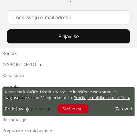
Prijavi se
Kontakt
O SPORT DEPOT-u
Kako kupiti
Isporuka
Koristimo kolačiće. Ukoliko nastavite korišćenje web stranice,
Politika privatnosti
saglasni ste sa korišćenjem kolačića.
Pročitajte politiku o kolačićima.
Povrat robe i refundacija
Podešavanja
Slažem se.
Zatovori
Reklamacije
Preporuke za održavanje