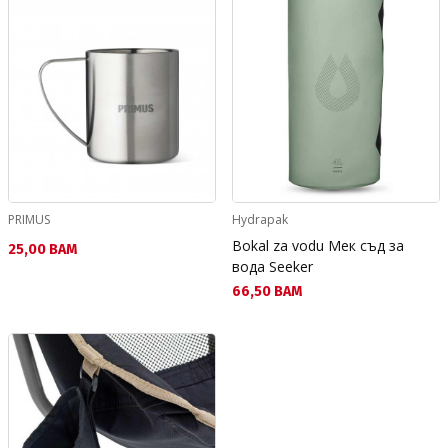
PRIMUS
Hydrapak
Bokal za vodu Мек съд за
Текуща цена:
25,00 BAM
вода Seeker
Текуща цена:
66,50 BAM