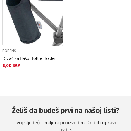
ROBENS
Držač za flašu Bottle Holder
Текуща цена:
8,00 BAM
Želiš da budeš prvi na našoj listi?
Tvoj sljedeći omiljeni proizvod može biti upravo
ovdje.