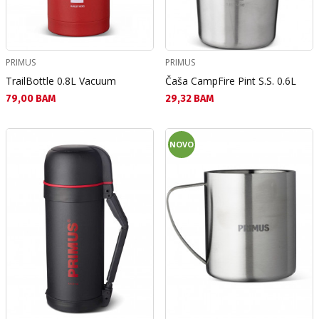
PRIMUS
PRIMUS
TrailBottle 0.8L Vacuum
Čaša CampFire Pint S.S. 0.6L
Текуща цена:
Текуща цена:
79,00 BAM
29,32 BAM
NOVO