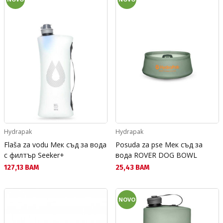
Hydrapak
Hydrapak
Flaša za vodu Мек съд за вода
Posuda za pse Мек съд за
с филтър Seeker+
вода ROVER DOG BOWL
Текуща цена:
Текуща цена:
127,13 BAM
25,43 BAM
NOVO