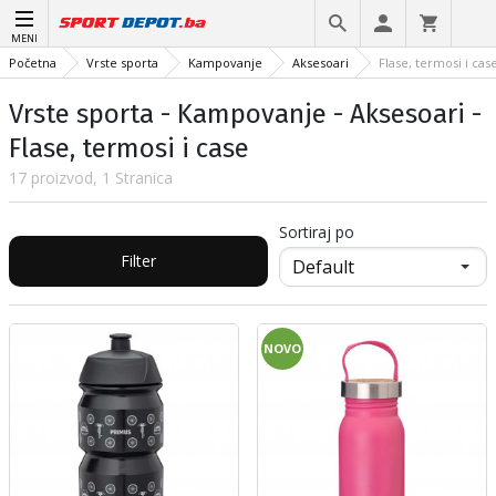
MENI
Početna
Vrste sporta
Kampovanje
Aksesoari
Flase, termosi i cas
Vrste sporta - Kampovanje - Aksesoari -
Flase, termosi i case
17 proizvod, 1 Stranica
Sortiraj po
Filter
NOVO