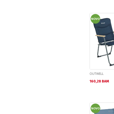
NOVO
OUTWELL
Текуща цена:
160,28 BAM
NOVO