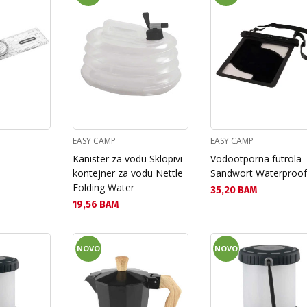
EASY CAMP
EASY CAMP
Kanister za vodu Sklopivi
Vodootporna futrola
kontejner za vodu Nettle
Sandwort Waterproo
Folding Water
Текуща цена:
35,20 BAM
Текуща цена:
19,56 BAM
NOVO
NOVO