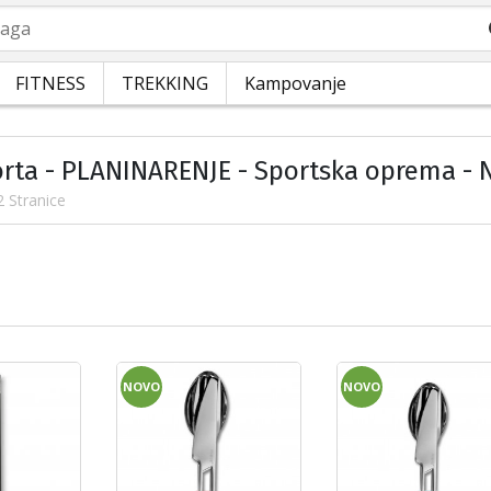
a
FITNESS
TREKKING
Kampovanje
orta - PLANINARENJE - Sportska oprema -
2 Stranice
NOVO
NOVO