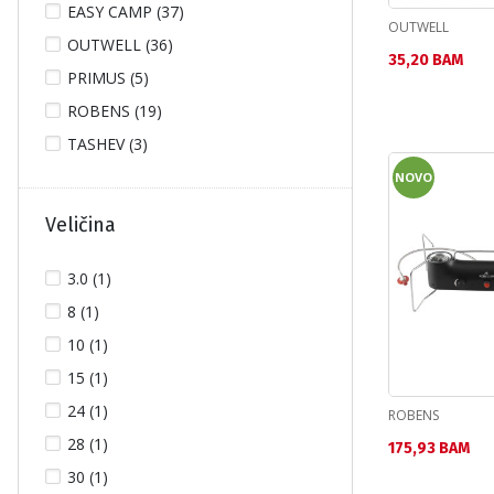
EASY CAMP (37)
OUTWELL
OUTWELL (36)
Текуща цена:
35,20 BAM
PRIMUS (5)
ROBENS (19)
TASHEV (3)
NOVO
Veličina
3.0 (1)
8 (1)
10 (1)
15 (1)
24 (1)
ROBENS
28 (1)
Текуща цена:
175,93 BAM
30 (1)