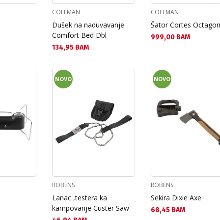
COLEMAN
COLEMAN
Dušek na naduvavanje
Šator Cortes Octagon
Comfort Bed Dbl
Текуща цена:
999,00 BAM
Текуща цена:
134,95 BAM
NOVO
NOVO
ROBENS
ROBENS
Lanac ,testera ka
Sekira Dixie Axe
kampovanje Custer Saw
Текуща цена:
68,45 BAM
Текуща цена: