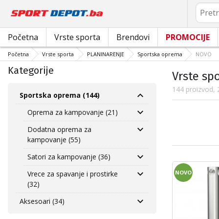
Pretrag
Početna
Vrste sporta
Brendovi
PROMOCIJE
Početna
Vrste sporta
PLANINARENJE
Sportska oprema
NOVO
Kategorije
Vrste sp
144 proizvod, 
Sportska oprema (144)
Oprema za kampovanje (21)
Dodatna oprema za
kampovanje (55)
Satori za kampovanje (36)
NOVO
Vrece za spavanje i prostirke
(32)
Aksesoari (34)