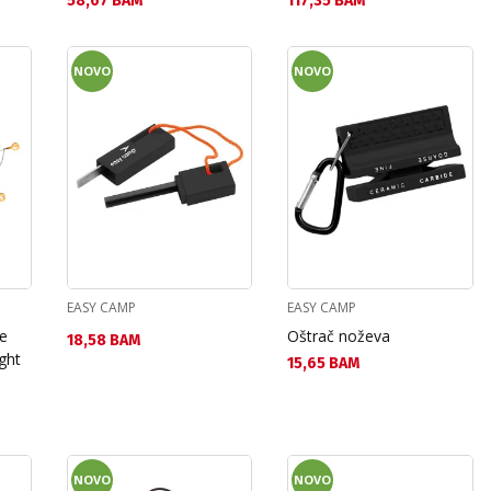
58,67 BAM
117,35 BAM
NOVO
NOVO
EASY CAMP
EASY CAMP
e
Oštrač noževa
Текуща цена:
18,58 BAM
ght
Текуща цена:
15,65 BAM
NOVO
NOVO