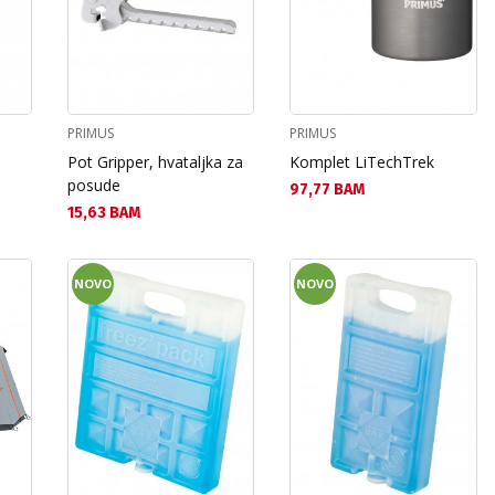
PRIMUS
PRIMUS
Pot Gripper, hvataljka za
Komplet LiTechTrek
posude
Текуща цена:
97,77 BAM
Текуща цена:
15,63 BAM
NOVO
NOVO