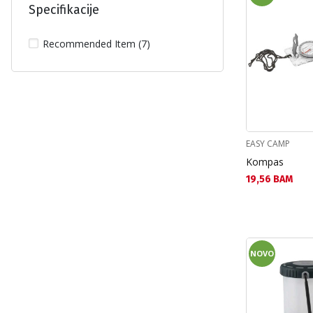
Specifikacije
Recommended Item (7)
EASY CAMP
Kompas
Текуща цена:
19,56 BAM
NOVO