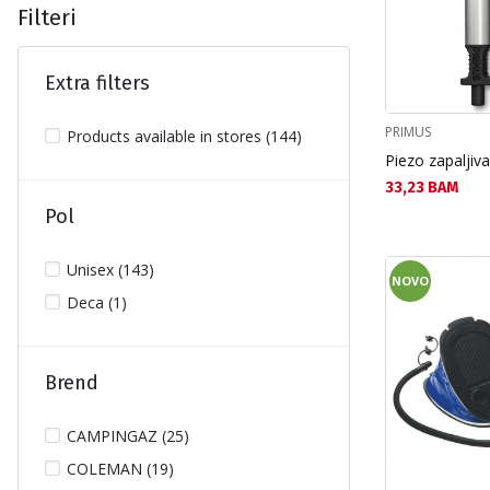
Filteri
Extra filters
PRIMUS
Products available in stores (144)
Piezo zapaljiv
Текуща цена:
33,23 BAM
Pol
Unisex (143)
NOVO
Deca (1)
Brend
CAMPINGAZ (25)
COLEMAN (19)