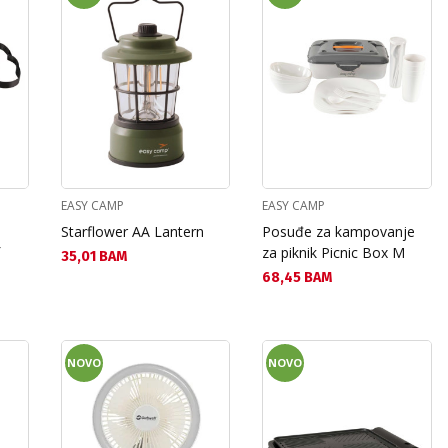
EASY CAMP
EASY CAMP
Starflower AA Lantern
Posuđe za kampovanje
f
za piknik Picnic Box M
Текуща цена:
35,01 BAM
Текуща цена:
68,45 BAM
NOVO
NOVO