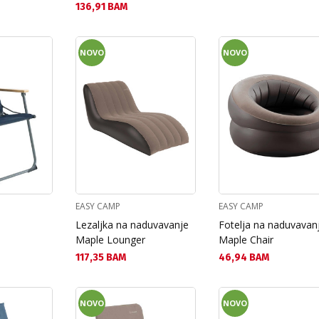
Текуща цена:
136,91 BAM
NOVO
NOVO
EASY CAMP
EASY CAMP
Lezaljka na naduvavanje
Fotelja na naduvavan
Maple Lounger
Maple Chair
Текуща цена:
Текуща цена:
117,35 BAM
46,94 BAM
NOVO
NOVO