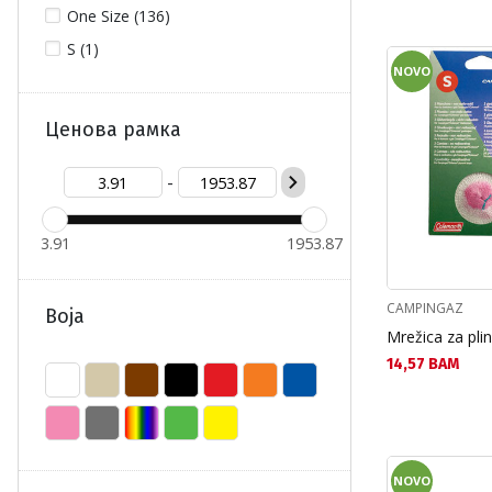
One Size (136)
S (1)
NOVO
Ценова рамка
-
3.91
1953.87
CAMPINGAZ
Boja
Mrežica za pli
Текуща цена:
14,57 BAM
NOVO