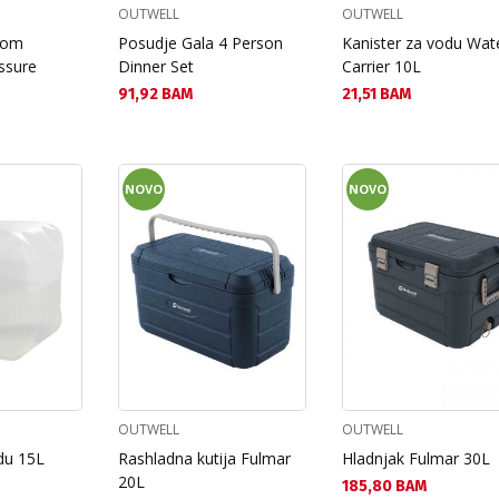
OUTWELL
OUTWELL
skom
Posudje Gala 4 Person
Kanister za vodu Wat
ssure
Dinner Set
Carrier 10L
Текуща цена:
Текуща цена:
91,92 BAM
21,51 BAM
NOVO
NOVO
OUTWELL
OUTWELL
du 15L
Rashladna kutija Fulmar
Hladnjak Fulmar 30L
20L
Текуща цена:
185,80 BAM