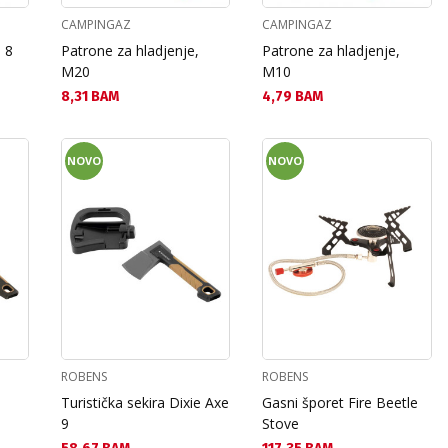
CAMPINGAZ
CAMPINGAZ
 8
Patrone za hladjenje,
Patrone za hladjenje,
M20
M10
Текуща цена:
Текуща цена:
8,31 BAM
4,79 BAM
NOVO
NOVO
ROBENS
ROBENS
Turistička sekira Dixie Axe
Gasni šporet Fire Beetle
9
Stove
Текуща цена:
Текуща цена: