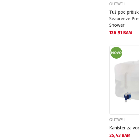
OUTWELL
Tuš pod priti
Seabreeze Pre
Shower
Текуща цена:
136,91 BAM
NOVO
OUTWELL
Kanister za vo
Текуща цена:
25,43 BAM