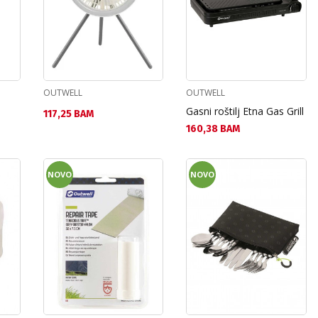
OUTWELL
OUTWELL
Gasni roštilj Etna Gas Grill
Текуща цена:
117,25 BAM
Текуща цена:
160,38 BAM
NOVO
NOVO