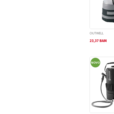
OUTWELL
Текуща цена:
23,37 BAM
NOVO