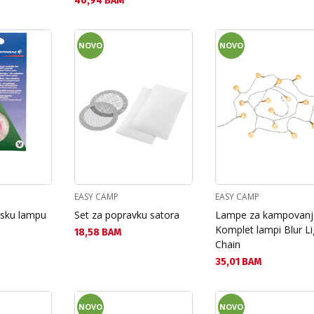
46,94 BAM
NOVO
NOVO
EASY CAMP
EASY CAMP
nsku lampu
Set za popravku satora
Lampe za kampovanj
Komplet lampi Blur Li
Текуща цена:
18,58 BAM
Chain
Текуща цена:
35,01 BAM
NOVO
NOVO