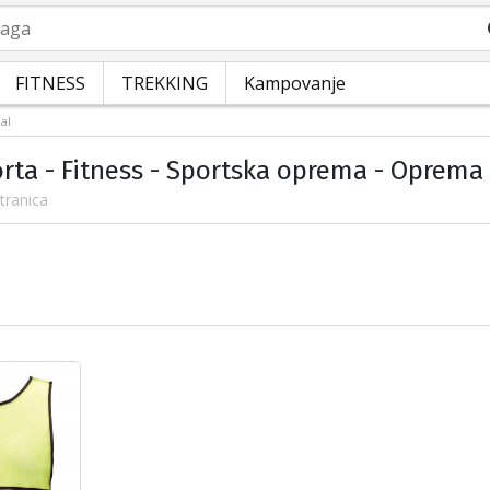
a
FITNESS
TREKKING
Kampovanje
al
orta - Fitness - Sportska oprema - Oprema
tranica