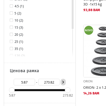
3D -1x15 kg
4.5 (1)
Текуща цена:
93,88 BAM
5 (2)
10 (2)
15 (3)
NOVO
20 (2)
25 (1)
35 (1)
120 (2)
152 (1)
183 (1)
Ценова рамка
213 (1)
ORION
-
700 (1)
ORION- 2 x 1.2
1000 (1)
Текуща цена:
14,26 BAM
5.87
273.82
One Size (9)