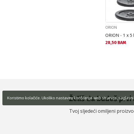
ORION
ORION - 1 x 5 
Текуща цена:
28,50 BAM
Želiš da budeš prvi 
Koristimo kolačiće. Ukoliko nastavite korišćenje web stranice, saglasni
Tvoj sljedeći omiljeni proizv