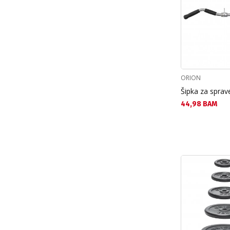
ORION
Šipka za spra
Текуща цена:
44,98 BAM