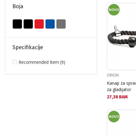
Boja
NOVO
Specifikacije
Recommended Item (9)
ORION
Kanap za spra
za gladijator
Текуща цена:
27,38 BAM
NOVO