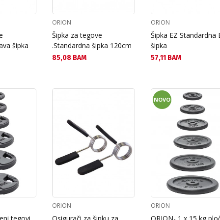
ORION
ORION
e
Šipka za tegove
Šipka EZ Standardna 
ava šipka
.Standardna šipka 120cm
šipka
Текуща цена:
Текуща цена:
85,08 BAM
57,11 BAM
NOVO
ORION
ORION
eni tegovi
Osigurači za šipku za
ORION- 1 x 15 kg plo