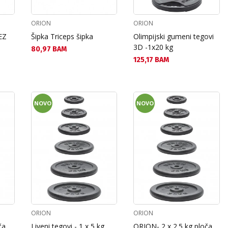
ORION
ORION
EZ
Šipka Triceps šipka
Olimpijski gumeni tegovi
3D -1x20 kg
Текуща цена:
80,97 BAM
Текуща цена:
125,17 BAM
NOVO
NOVO
ORION
ORION
ča
Liveni tegovi - 1 x 5 kg
ORION- 2 x 2.5 kg ploča