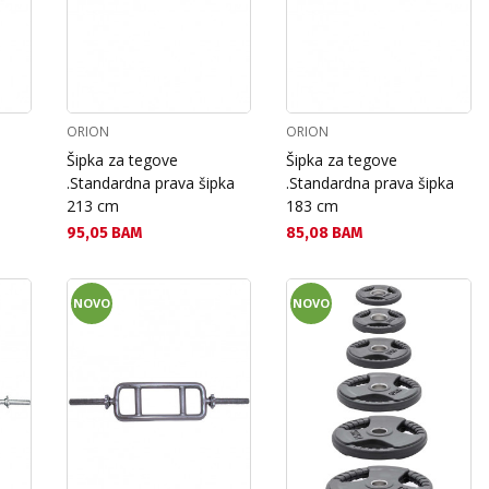
ORION
ORION
Šipka za tegove
Šipka za tegove
.Standardna prava šipka
.Standardna prava šipka
213 cm
183 cm
Текуща цена:
Текуща цена:
95,05 BAM
85,08 BAM
NOVO
NOVO