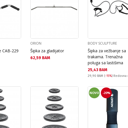
ORION
BODY SCULPTURE
ve CAB-229
Šipka za gladijator
Šipka za vežbanje sa
trakama. Trenažna
Текуща цена:
62,59 BAM
poluga sa lastišima
Текуща цена:
25,43 BAM
Redovna cena:
29,90 BAM
(
-15%
) Redovna
NOVO
-20%