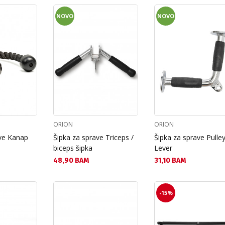
NOVO
NOVO
ORION
ORION
ve Kanap
Šipka za sprave Triceps /
Šipka za sprave Pulle
biceps šipka
Lever
Текуща цена:
Текуща цена:
48,90 BAM
31,10 BAM
-15%