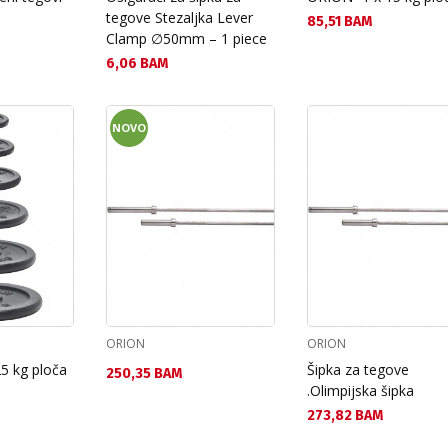
tegove Stezaljka Lever
Текуща цена:
85,51 BAM
Clamp ∅50mm – 1 piece
Текуща цена:
6,06 BAM
NOVO
ORION
ORION
5 kg ploča
Šipka za tegove
Текуща цена:
250,35 BAM
.Olimpijska šipka
Текуща цена:
273,82 BAM