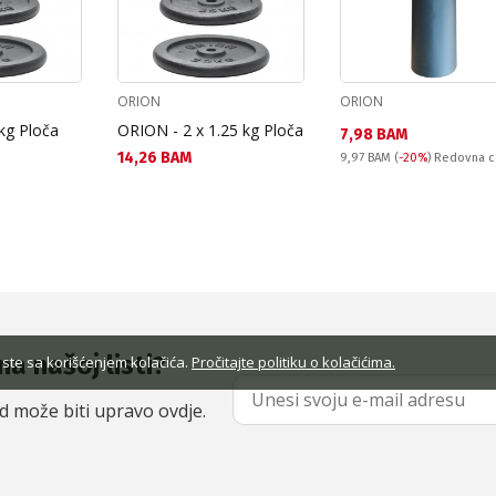
ORION
ORION
kg Ploča
ORION - 2 x 1.25 kg Ploča
Текуща цена:
7,98 BAM
Текуща цена:
14,26 BAM
Redovna cena:
9,97 BAM
(
-20%
) Redovna 
na našoj listi?
 ste sa korišćenjem kolačića.
Pročitajte politiku o kolačićima.
od može biti upravo ovdje.