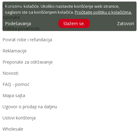
Kako kupiti
Koristimo kolačiće. Ukoliko nastavite korišćenje web stranice,
saglasni ste sa korišćenjem kolačića.
Pročitajte politiku o kolačićima.
Isporuka
Podešavanja
Slažem se.
Zatovori
Politika privatnosti
Povrat robe i refundacija
Reklamacije
Preporuke za održavanje
Novosti
FAQ - pomoć
Mapa sajta
Ugovor o prodaji na daljinu
Uslovi korištenja
Wholesale