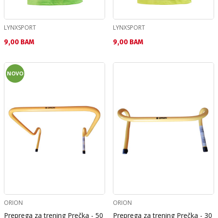
LYNXSPORT
LYNXSPORT
Текуща цена:
Текуща цена:
9,00 BAM
9,00 BAM
NOVO
ORION
ORION
Preprega za trening Prečka - 50
Preprega za trening Prečka - 30