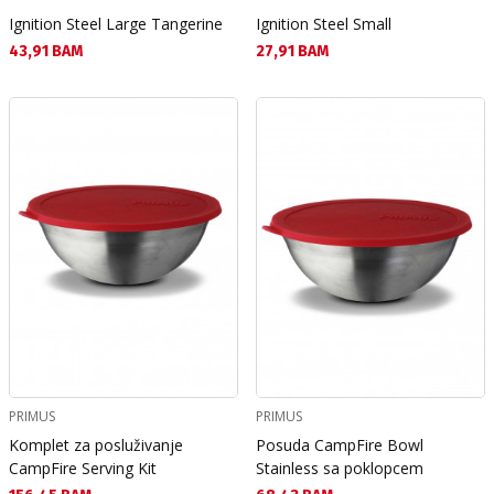
Ignition Steel Large Tangerine
Ignition Steel Small
Текуща цена:
Текуща цена:
43,91 BAM
27,91 BAM
PRIMUS
PRIMUS
Komplet za posluživanje
Posuda CampFire Bowl
CampFire Serving Kit
Stainless sa poklopcem