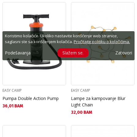
Koristimo kolačiće. Ukoliko nastavite korišćenje web stranice,
saglasni ste sa korišćenjem kolačića.
Pročitajte politiku o kolačićima.
Podešavanja
Slažem se.
Zatovori
EASY CAMP
EASY CAMP
Pumpa Double Action Pump
Lampe za kampovanje Blur
Light Chain
Текуща цена:
36,01 BAM
Текуща цена:
32,00 BAM