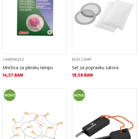
CAMPINGAZ
EASY CAMP
Mrežica za plinsku lampu
Set za popravku satora
Текуща цена:
Текуща цена:
14,57 BAM
18,58 BAM
NOVO
NOVO