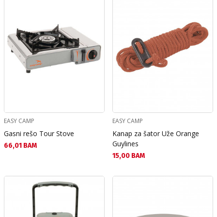
EASY CAMP
EASY CAMP
Gasni rešo Tour Stove
Kanap za šator Uže Orange
Guylines
Текуща цена:
66,01 BAM
Текуща цена:
15,00 BAM