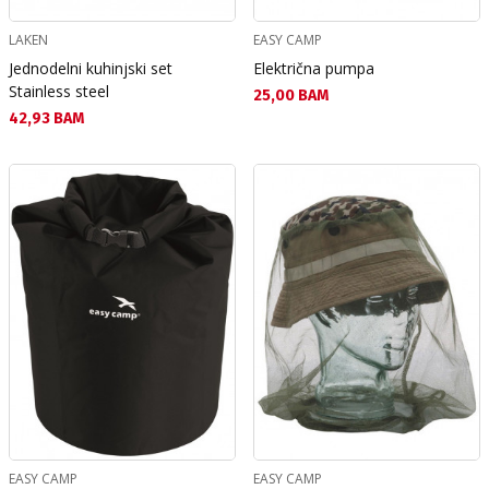
LAKEN
EASY CAMP
Jednodelni kuhinjski set
Električna pumpa
Stainless steel
Текуща цена:
25,00 BAM
Текуща цена:
42,93 BAM
EASY CAMP
EASY CAMP