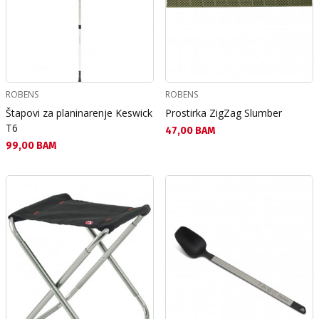
ROBENS
ROBENS
Štapovi za planinarenje Keswick
Prostirka ZigZag Slumber
T6
Текуща цена:
47,00 BAM
Текуща цена:
99,00 BAM