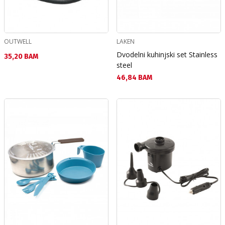
OUTWELL
LAKEN
Dvodelni kuhinjski set Stainless
Текуща цена:
35,20 BAM
steel
Текуща цена:
46,84 BAM