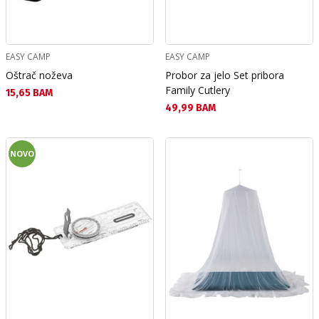
EASY CAMP
EASY CAMP
Oštrač noževa
Probor za jelo Set pribora
Family Cutlery
Текуща цена:
15,65 BAM
Текуща цена:
49,99 BAM
NOVO