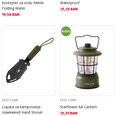
kontejner za vodu Nettle
Waterproof
Folding Water
Текуща цена:
35,20 BAM
Текуща цена:
19,56 BAM
NOVO
EASY CAMP
EASY CAMP
Lopata za kampovanje
Starflower AA Lantern
Hawkweed Hand Shovel
Текуща цена:
35,01 BAM