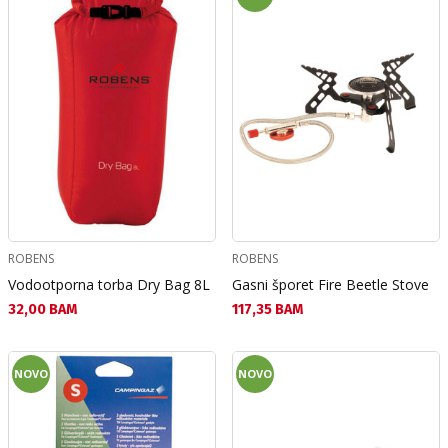
ROBENS
ROBENS
Vodootporna torba Dry Bag 8L
Gasni šporet Fire Beetle Stove
Текуща цена:
Текуща цена:
32,00 BAM
117,35 BAM
NOVO
NOVO