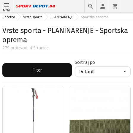
MENI
Početna
Vrste sporta
PLANINARENJE
Sportska oprema
Vrste sporta - PLANINARENJE - Sportska
oprema
279 proizvod, 4 Stranice
Sortiraj po
Filter