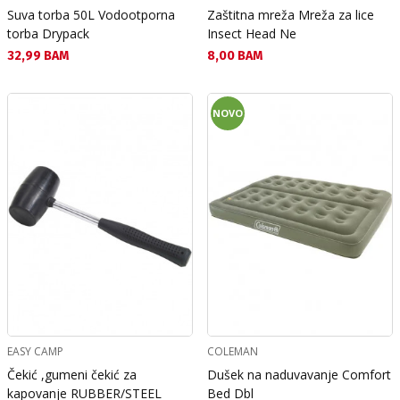
Suva torba 50L Vodootporna
Zaštitna mreža Mreža za lice
torba Drypack
Insect Head Ne
Текуща цена:
Текуща цена:
32,99 BAM
8,00 BAM
NOVO
EASY CAMP
COLEMAN
Čekić ,gumeni čekić za
Dušek na naduvavanje Comfort
kapovanje RUBBER/STEEL
Bed Dbl