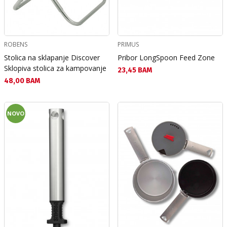
ROBENS
PRIMUS
Stolica na sklapanje Discover
Pribor LongSpoon Feed Zone
Sklopiva stolica za kampovanje
Текуща цена:
23,45 BAM
Текуща цена:
48,00 BAM
NOVO