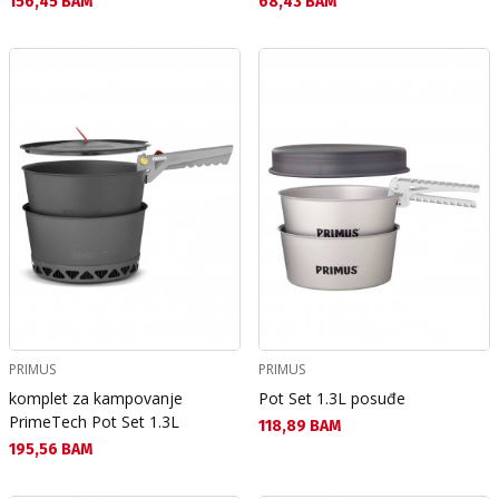
Текуща цена:
Текуща цена:
156,45 BAM
68,43 BAM
PRIMUS
PRIMUS
komplet za kampovanje
Pot Set 1.3L posuđe
PrimeTech Pot Set 1.3L
Текуща цена:
118,89 BAM
Текуща цена:
195,56 BAM