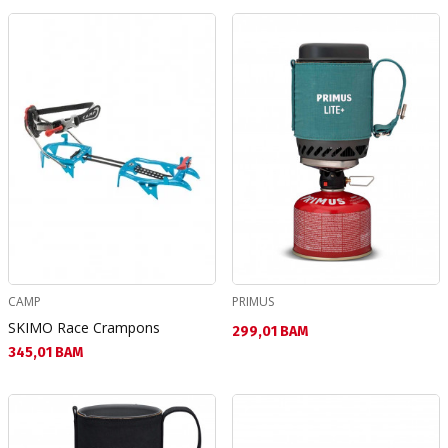
CAMP
PRIMUS
SKIMO Race Crampons
Текуща цена:
299,01 BAM
Текуща цена:
345,01 BAM