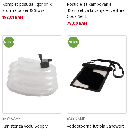
Komplet posuđa i gorionik
Posudje za kampovanje
Storm Cooker & Stove
.Komplet za kuvanje Adventure
Cook Set L
Текуща цена:
152,01 BAM
Текуща цена:
78,00 BAM
NOVO
NOVO
EASY CAMP
EASY CAMP
Kanister za vodu Sklopivi
Vodootporna futrola Sandwort