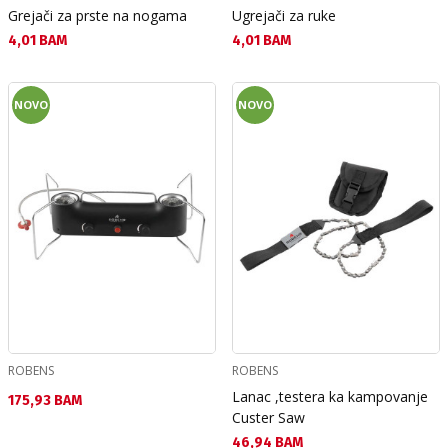
Grejači za prste na nogama
Ugrejači za ruke
Текуща цена:
Текуща цена:
4,01 BAM
4,01 BAM
NOVO
NOVO
ROBENS
ROBENS
Lanac ,testera ka kampovanje
Текуща цена:
175,93 BAM
Custer Saw
Текуща цена:
46,94 BAM