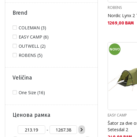
ROBENS
Brend
Nordic Lynx 2 
Текуща цена:
1269,00 BAM
COLEMAN (3)
EASY CAMP (6)
OUTWELL (2)
NOVO
ROBENS (5)
Veličina
One Size (16)
Ценова рамка
EASY CAMP
Šator za dve 
-
Setesdal 2
Текуща цена: