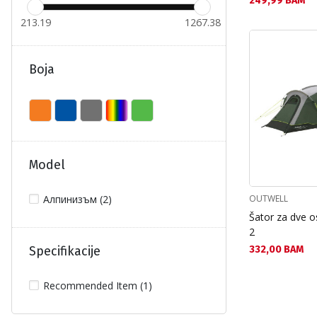
249,99 BAM
213.19
1267.38
Boja
Model
OUTWELL
Алпинизъм (2)
Šator za dve 
2
Текуща цена:
332,00 BAM
Specifikacije
Recommended Item (1)