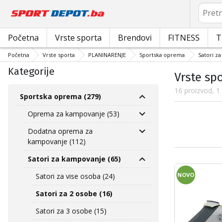
Pretrag
Početna
Vrste sporta
Brendovi
FITNESS
T
Početna
Vrste sporta
PLANINARENJE
Sportska oprema
Satori z
Kategorije
Vrste sp
16 proizvod, 1
Sportska oprema (279)
Oprema za kampovanje (53)
Dodatna oprema za
kampovanje (112)
Satori za kampovanje (65)
NOVO
Satori za vise osoba (24)
Satori za 2 osobe (16)
Satori za 3 osobe (15)