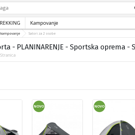
a
REKKING
Kampovanje
a kampovanje
Satori za 2 osobe
orta - PLANINARENJE - Sportska oprema - S
 Stranica
NOVO
NOVO