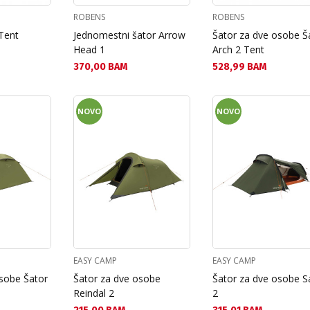
ROBENS
ROBENS
Tent
Jednomestni šator Arrow
Šator za dve osobe Š
Head 1
Arch 2 Tent
Текуща цена:
Текуща цена:
370,00 BAM
528,99 BAM
NOVO
NOVO
EASY CAMP
EASY CAMP
osobe Šator
Šator za dve osobe
Šator za dve osobe S
Reindal 2
2
Текуща цена:
Текуща цена: