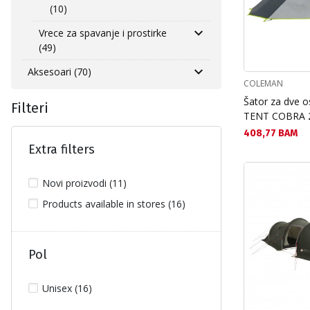
(10)
Vrece za spavanje i prostirke
(49)
Aksesoari (70)
COLEMAN
Šator za dve 
Filteri
TENT COBRA 
Текуща цена:
408,77 BAM
Extra filters
Novi proizvodi (11)
Products available in stores (16)
Pol
Unisex (16)