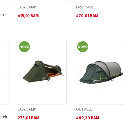
EASY CAMP
EASY CAMP
ator
Текуща цена:
Текуща цена:
415,01 BAM
470,01 BAM
NOVO
NOVO
EASY CAMP
OUTWELL
arek
Текуща цена:
Текуща цена:
275,01 BAM
469,30 BAM