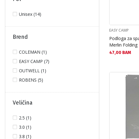
Unisex (14)
EASY CAMP
Brend
Podloga za sp
Merlin Folding
COLEMAN (1)
Текуща цена:
47,00 BAM
EASY CAMP (7)
OUTWELL (1)
ROBENS (5)
Veličina
2.5 (1)
3.0 (1)
3.8 (1)