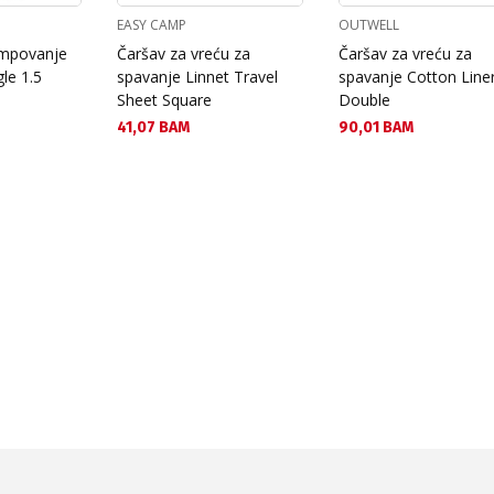
EASY CAMP
OUTWELL
ampovanje
Čaršav za vreću za
Čaršav za vreću za
le 1.5
spavanje Linnet Travel
spavanje Cotton Line
Sheet Square
Double
Текуща цена:
Текуща цена:
41,07 BAM
90,01 BAM