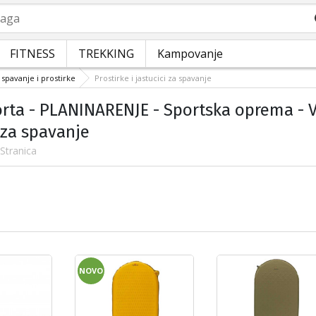
a
FITNESS
TREKKING
Kampovanje
 spavanje i prostirke
Prostirke i jastucici za spavanje
orta - PLANINARENJE - Sportska oprema - Vr
 za spavanje
 Stranica
NOVO