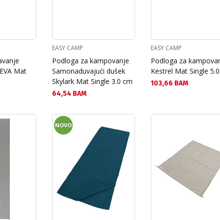
EASY CAMP
EASY CAMP
avanje
Podloga za kampovanje
Podloga za kampova
 EVA Mat
Samonaduvajući dušek
Kestrel Mat Single 5.
Skylark Mat Single 3.0 cm
Текуща цена:
103,66 BAM
Текуща цена:
64,54 BAM
NOVO