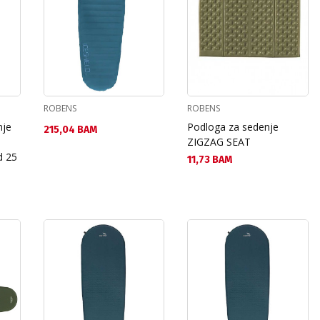
ROBENS
ROBENS
nje
Podloga za sedenje
Текуща цена:
215,04 BAM
ZIGZAG SEAT
d 25
Текуща цена:
11,73 BAM