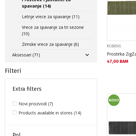
spavanje (14)
Letnje vrece za spavanje (11)
Vrece za spavanje za tri sezone
(10)
Zimske vrece za spavanje (6)
ROBENS
Prostirka ZigZ
Aksesoari (71)
Текуща цена:
47,00 BAM
Filteri
Extra filters
NOVO
Novi proizvodi (7)
Products available in stores (14)
Pol