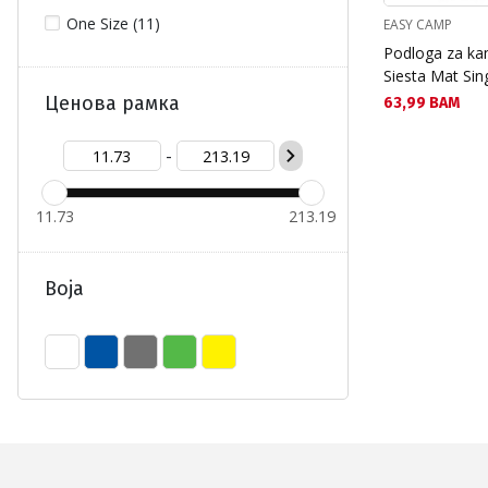
One Size (11)
EASY CAMP
Podloga za k
Siesta Mat Sing
Ценова рамка
Текуща цена:
63,99 BAM
-
11.73
213.19
Boja