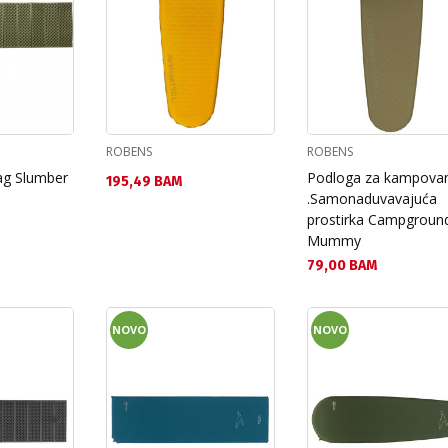
ROBENS
ROBENS
ag Slumber
Podloga za kampova
Текуща цена:
195,49 BAM
.Samonaduvavajuća
prostirka Campgroun
Mummy
Текуща цена:
79,00 BAM
NOVO
NOVO