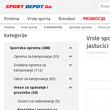
Pretrag
Početna
Vrste sporta
Brendovi
PROMOCIJE
Početna
Vrste sporta
PLANINARENJE
Sportska oprema
Vrece za
Kategorije
Vrste sp
jastucici
Sportska oprema (280)
14 proizvod, 1
Oprema za kampovanje (53)
Dodatna oprema za
kampovanje (112)
Satori za kampovanje (65)
Vrece za spavanje i
prostirke (50)
Duseci na naduvavanje (9)
Prostirke i jastucici za