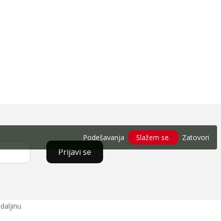
Podešavanja
Slažem se.
Zatovori
Prijavi se
daljinu