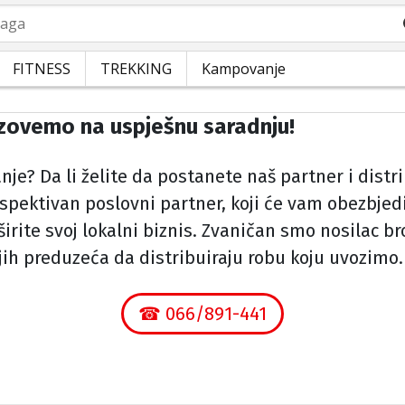
a
FITNESS
TREKKING
Kampovanje
zovemo na uspješnu saradnju!
vanje? Da li želite da postanete naš partner i dis
pektivan poslovni partner, koji će vam obezbjedi
roširite svoj lokalni biznis. Zvaničan smo nosilac
njih preduzeća da distribuiraju robu koju uvozim
☎ 066/891-441