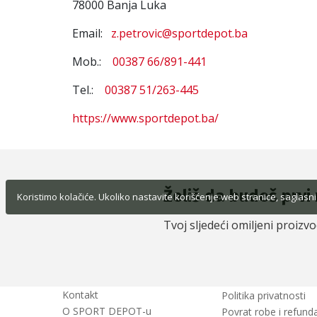
78000 Banja Luka
Email:
z.petrovic@sportdepot.ba
Mob.:
00387 66/891-441
Tel.:
00387 51/263-445
https://www.sportdepot.ba/
Želiš da budeš prvi 
Koristimo kolačiće. Ukoliko nastavite korišćenje web stranice, saglasni
Tvoj sljedeći omiljeni proizv
Kontakt
Politika privatnosti
O SPORT DEPOT-u
Povrat robe i refunda