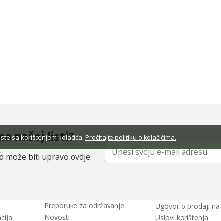
na našoj listi?
 ste sa korišćenjem kolačića.
Pročitajte politiku o kolačićima.
od može biti upravo ovdje.
Preporuke za održavanje
Ugovor o prodaji na 
Novosti
cija
Uslovi korištenja