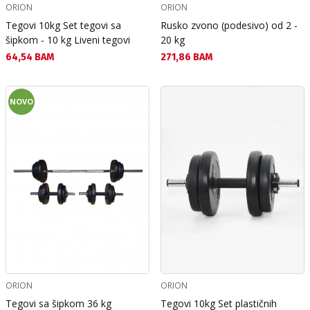
ORION
ORION
Tegovi 10kg Set tegovi sa
Rusko zvono (podesivo) od 2 -
šipkom - 10 kg Liveni tegovi
20 kg
Текуща цена:
Текуща цена:
64,54 BAM
271,86 BAM
NOVO
ORION
ORION
Tegovi sa šipkom 36 kg
Tegovi 10kg Set plastičnih