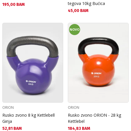
tegova 10kg Bućica
Текуща цена:
195,00 BAM
Текуща цена:
45,00 BAM
NOVO
ORION
ORION
Rusko zvono 8 kg Kettlebell
Rusko zvono ORION - 28 kg
Girija
Kettlebel
Текуща цена:
Текуща цена:
52,81 BAM
184,83 BAM