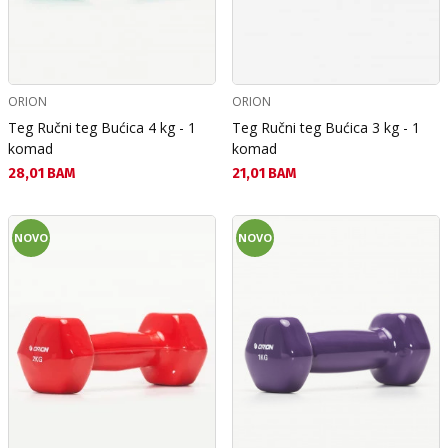
ORION
ORION
Teg Ručni teg Bućica 4 kg - 1
Teg Ručni teg Bućica 3 kg - 1
komad
komad
Текуща цена:
Текуща цена:
28,01 BAM
21,01 BAM
NOVO
NOVO