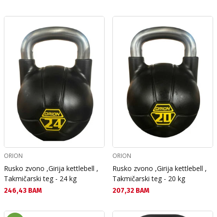
ORION
ORION
Rusko zvono ,Girija kettlebell ,
Rusko zvono ,Girija kettlebell ,
Takmičarski teg - 24 kg
Takmičarski teg - 20 kg
Текуща цена:
Текуща цена:
246,43 BAM
207,32 BAM