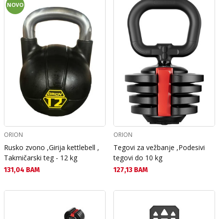
NOVO
ORION
ORION
Rusko zvono ,Girija kettlebell ,
Tegovi za vežbanje ,Podesivi
Takmičarski teg - 12 kg
tegovi do 10 kg
Текуща цена:
Текуща цена:
131,04 BAM
127,13 BAM