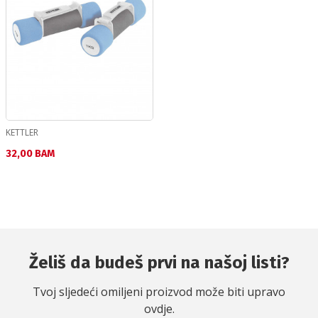
KETTLER
Текуща цена:
32,00 BAM
Želiš da budeš prvi na našoj listi?
Tvoj sljedeći omiljeni proizvod može biti upravo
ovdje.