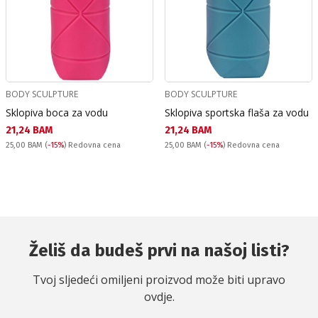
BODY SCULPTURE
BODY SCULPTURE
Sklopiva boca za vodu
Sklopiva sportska flaša za vodu
Текуща цена:
Текуща цена:
21,24 BAM
21,24 BAM
Redovna cena:
Redovna cena:
25,00 BAM
(
-15%
) Redovna cena
25,00 BAM
(
-15%
) Redovna cena
Želiš da budeš prvi na našoj listi?
Tvoj sljedeći omiljeni proizvod može biti upravo
ovdje.