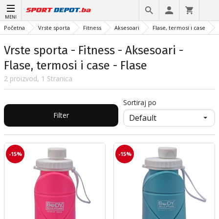
MENI
Početna
Vrste sporta
Fitness
Aksesoari
Flase, termosi i case
Vrste sporta - Fitness - Aksesoari -
Flase, termosi i case - Flase
2 proizvod, 1 Stranica
Sortiraj po
Filter
-15%
-15%