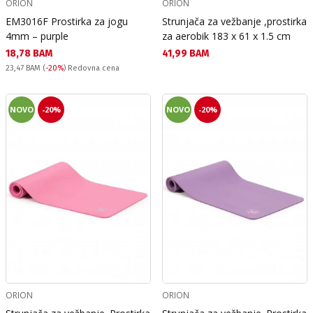
ORION
ORION
EM3016F Prostirka za jogu
Strunjača za vežbanje ,prostirka
4mm – purple
za aerobik 183 x 61 x 1.5 cm
Текуща цена:
Текуща цена:
18,78 BAM
41,99 BAM
Redovna cena:
23,47 BAM
(
-20%
) Redovna cena
NOVO
-20%
NOVO
-20%
ORION
ORION