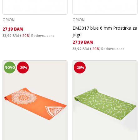
ORION
ORION
ЕМ3017 blue 6 mm Prostirka za
Текуща цена:
27,19 BAM
jogu
Redovna cena:
33,99 BAM
(
-20%
) Redovna cena
Текуща цена:
27,19 BAM
Redovna cena:
33,99 BAM
(
-20%
) Redovna cena
NOVO
-20%
-20%