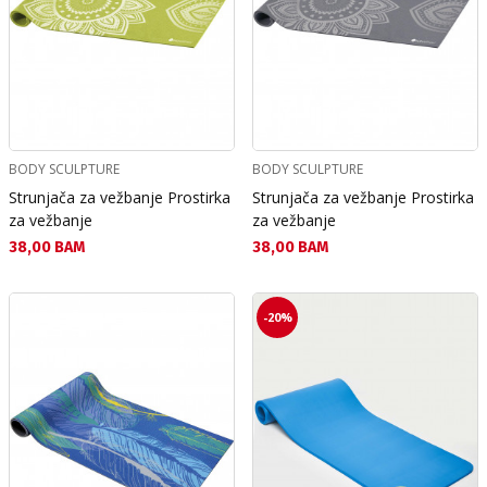
BODY SCULPTURE
BODY SCULPTURE
Strunjača za vežbanje Prostirka
Strunjača za vežbanje Prostirka
za vežbanje
za vežbanje
Текуща цена:
Текуща цена:
38,00 BAM
38,00 BAM
-20%