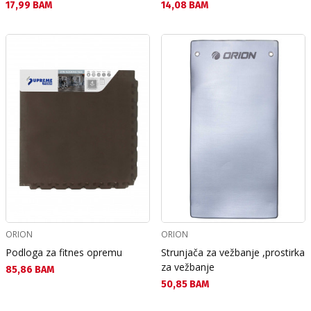
Текуща цена:
Текуща цена:
17,99 BAM
14,08 BAM
ORION
ORION
Podloga za fitnes opremu
Strunjača za vežbanje ,prostirka
za vežbanje
Текуща цена:
85,86 BAM
Текуща цена:
50,85 BAM