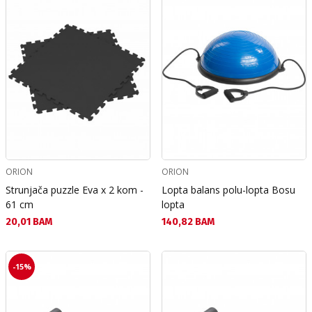
ORION
ORION
Strunjača puzzle Eva x 2 kom -
Lopta balans polu-lopta Bosu
61 cm
lopta
Текуща цена:
Текуща цена:
20,01 BAM
140,82 BAM
-15%