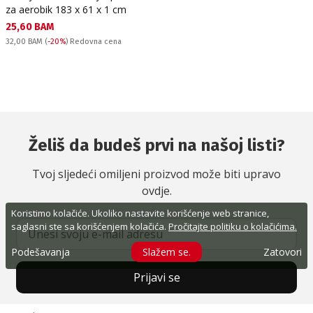
za aerobik 183 x 61 x 1 cm
Текуща цена:
25,60 BAM
Redovna cena:
32,00 BAM
(
-20%
) Redovna cena
Želiš da budeš prvi na našoj listi?
Tvoj sljedeći omiljeni proizvod može biti upravo
ovdje.
Koristimo kolačiće. Ukoliko nastavite korišćenje web stranice,
saglasni ste sa korišćenjem kolačića.
Pročitajte politiku o kolačićima.
Podešavanja
Slažem se.
Zatovori
Prijavi se