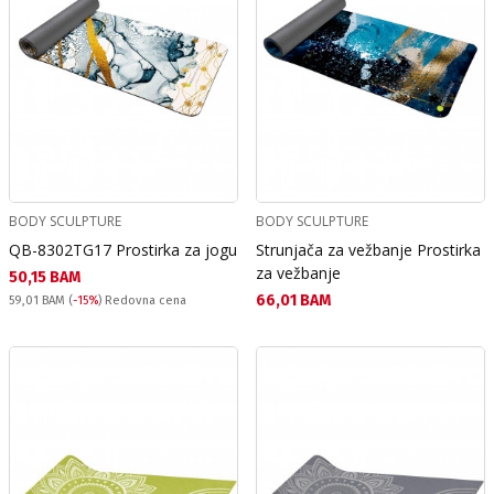
BODY SCULPTURE
BODY SCULPTURE
QB-8302TG17 Prostirka za jogu
Strunjača za vežbanje Prostirka
za vežbanje
Текуща цена:
50,15 BAM
Текуща цена:
66,01 BAM
Redovna cena:
59,01 BAM
(
-15%
) Redovna cena