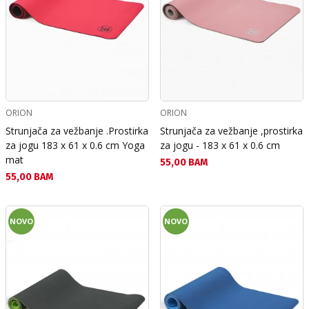
ORION
ORION
Strunjača za vežbanje .Prostirka
Strunjača za vežbanje ,prostirka
za jogu 183 х 61 х 0.6 cm Yoga
za jogu - 183 x 61 x 0.6 cm
mat
Текуща цена:
55,00 BAM
Текуща цена:
55,00 BAM
NOVO
NOVO