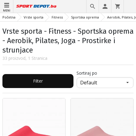
MENI
Početna
Vrste sporta
Fitness
Sportska oprema
Aerobik, Pilates, 
Vrste sporta - Fitness - Sportska oprema
- Aerobik, Pilates, Joga - Prostirke i
strunjace
33 proizvod, 1 Stranica
Sortiraj po
Filter