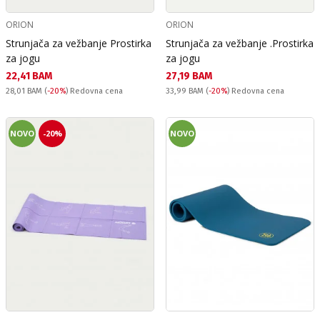
ORION
ORION
Strunjača za vežbanje Prostirka
Strunjača za vežbanje .Prostirka
za jogu
za jogu
Текуща цена:
Текуща цена:
22,41 BAM
27,19 BAM
Redovna cena:
Redovna cena:
28,01 BAM
(
-20%
) Redovna cena
33,99 BAM
(
-20%
) Redovna cena
NOVO
-20%
NOVO