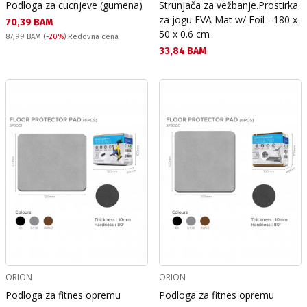
Podloga za cucnjeve (gumena)
Strunjača za vežbanje.Prostirka
za jogu EVA Mat w/ Foil - 180 x
Текуща цена:
70,39 BAM
50 x 0.6 cm
Redovna cena:
87,99 BAM
(
-20%
) Redovna cena
Текуща цена:
33,84 BAM
ORION
ORION
Podloga za fitnes opremu
Podloga za fitnes opremu