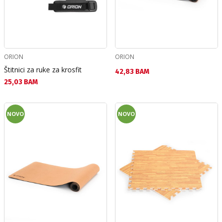
ORION
ORION
Štitnici za ruke za krosfit
Текуща цена:
42,83 BAM
Текуща цена:
25,03 BAM
NOVO
NOVO