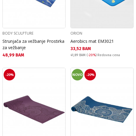
BODY SCULPTURE
ORION
Strunjača za vežbanje Prostirka
Aerobics mat EM3021
za vežbanje
Текуща цена:
33,52 BAM
Текуща цена:
48,99 BAM
Redovna cena:
41,89 BAM
(
-20%
) Redovna cena
-20%
NOVO
-20%