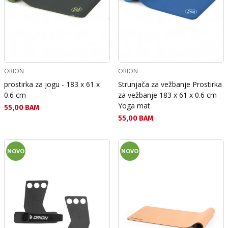
ORION
ORION
prostirka za jogu - 183 x 61 x
Strunjača za vežbanje Prostirka
0.6 cm
za vežbanje 183 х 61 х 0.6 cm
Yoga mat
Текуща цена:
55,00 BAM
Текуща цена:
55,00 BAM
NOVO
NOVO