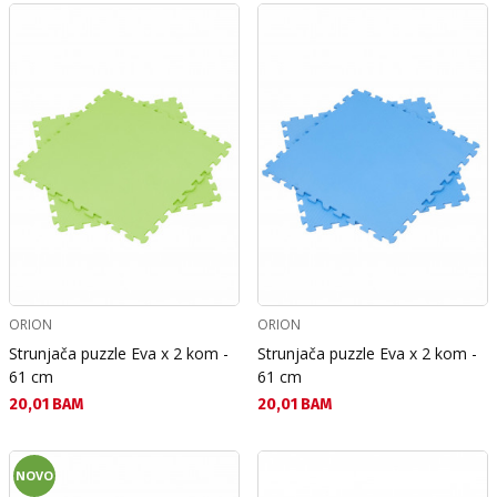
ORION
ORION
Strunjača puzzle Eva x 2 kom -
Strunjača puzzle Eva x 2 kom -
61 cm
61 cm
Текуща цена:
Текуща цена:
20,01 BAM
20,01 BAM
NOVO