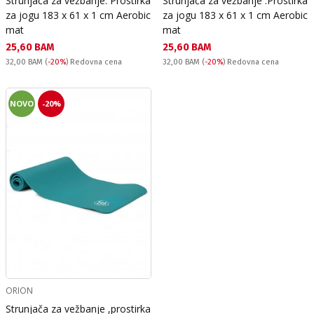
Strunjača za vežbanje. Prostirka
Strunjača za vežbanje .Prostirka
za jogu 183 х 61 х 1 cm Aerobic
za jogu 183 х 61 х 1 cm Aerobic
mat
mat
Текуща цена:
Текуща цена:
25,60 BAM
25,60 BAM
Redovna cena:
Redovna cena:
32,00 BAM
(
-20%
) Redovna cena
32,00 BAM
(
-20%
) Redovna cena
NOVO
-20%
ORION
Strunjača za vežbanje ,prostirka