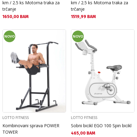
km / 2.5 ks Motorna traka za
km / 2.5 ks Motorna traka za
trčanje
trčanje
Текуща цена:
Текуща цена:
1650,00 BAM
1519,99 BAM
NOVO
NOVO
LOTTO FITNESS
LOTTO FITNESS
Kombinovani sprava POWER
Sobni bicikl EGO 100 Spin bicikl
TOWER
Текуща цена:
465,00 BAM