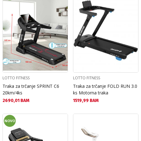
LOTTO FITNESS
LOTTO FITNESS
Traka za trčanje SPRINT C6
Traka za trčanje FOLD RUN 3.0
20km/4ks
ks Motorna traka
Текуща цена:
Текуща цена:
2690,01 BAM
1519,99 BAM
NOVO