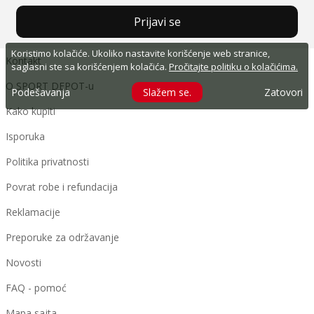
Prijavi se
Koristimo kolačiće. Ukoliko nastavite korišćenje web stranice,
Kontakt
saglasni ste sa korišćenjem kolačića.
Pročitajte politiku o kolačićima.
O SPORT DEPOT-u
Podešavanja
Slažem se.
Zatovori
Kako kupiti
Isporuka
Politika privatnosti
Povrat robe i refundacija
Reklamacije
Preporuke za održavanje
Novosti
FAQ - pomoć
Mapa sajta