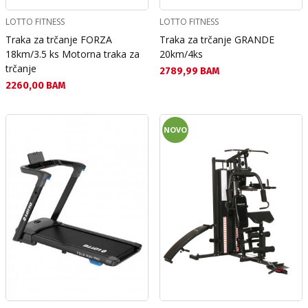
LOTTO FITNESS
LOTTO FITNESS
Traka za trčanje FORZA
Traka za trčanje GRANDE
18km/3.5 ks Motorna traka za
20km/4ks
trčanje
Текуща цена:
2789,99 BAM
Текуща цена:
2260,00 BAM
NOVO