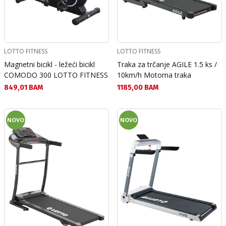
LOTTO FITNESS
LOTTO FITNESS
Magnetni bicikl - ležeći bicikl
Traka za trčanje AGILE 1.5 ks /
COMODO 300 LOTTO FITNESS
10km/h Motorna traka
Текуща цена:
Текуща цена:
849,01 BAM
1185,00 BAM
NOVO
NOVO