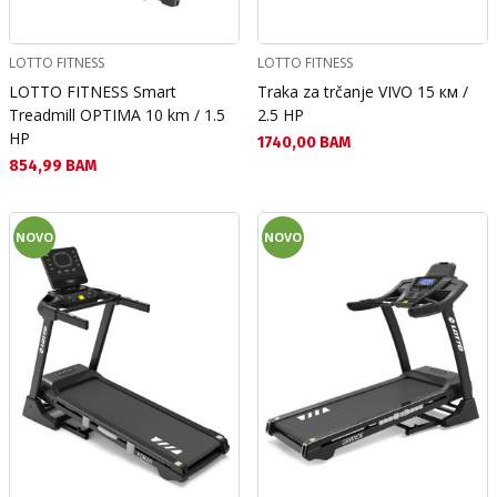
LOTTO FITNESS
LOTTO FITNESS
LOTTO FITNESS Smart
Traka za trčanje VIVO 15 км /
Treadmill OPTIMA 10 km / 1.5
2.5 HP
HP
Текуща цена:
1740,00 BAM
Текуща цена:
854,99 BAM
NOVO
NOVO