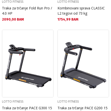
LOTTO FITNESS
LOTTO FITNESS
Traka za trčanje Fold Run Pro /
Kombinovani sprava CLASSIC
4.0 HP
L2 tegovi od 73 kg
Текуща цена:
Текуща цена:
2090,00 BAM
1754,99 BAM
LOTTO FITNESS
LOTTO FITNESS
Traka za trčanje PACE G300 15
Traka za trčanje PACE G200 15