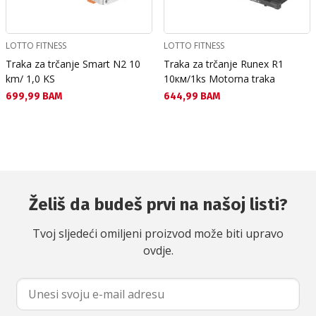
LOTTO FITNESS
LOTTO FITNESS
Traka za trčanje Smart N2 10
Traka za trčanje Runex R1
km/ 1,0 KS
10км/1ks Motorna traka
Текуща цена:
Текуща цена:
699,99 BAM
644,99 BAM
Želiš da budeš prvi na našoj listi?
Tvoj sljedeći omiljeni proizvod može biti upravo
ovdje.