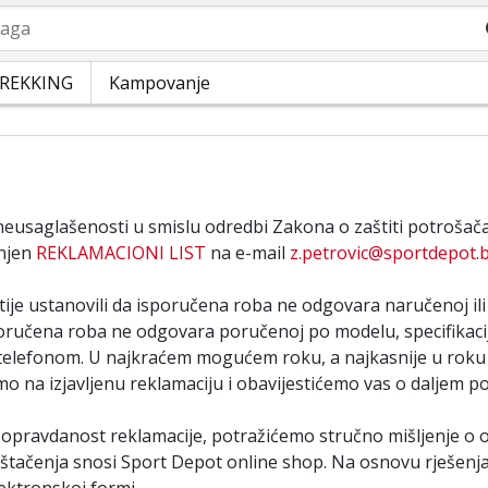
a
REKKING
Kampovanje
eusaglašenosti u smislu odredbi Zakona o zaštiti potrošač
unjen
REKLAMACIONI LIST
na e-mail
z.petrovic@sportdepot.
utije ustanovili da isporučena roba ne odgovara naručenoj ili
oručena roba ne odgovara poručenoj po modelu, specifikacij
 telefonom. U najkraćem mogućem roku, a najkasnije u roku
o na izjavljenu reklamaciju i obavijestićemo vas o daljem p
opravdanost reklamacije, potražićemo stručno mišljenje o 
ještačenja snosi Sport Depot online shop. Na osnovu rješenja