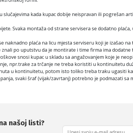
ektronskoj formi.
u slučajevima kada kupac dobije neispravan ili pogrešan arti
jete. Svaka montaža od strane servisera se dodatno plaća, u 
se naknadno plaća na licu mjesta serviseru koji je izašao na 
te znali po uputstvu da je montirate i time firma ima dodatne 
roškove snosi kupac u skladu sa angažovanjem koje je neop
je, npr.trake za trčanje ne treba koristiti u kontinuitetu d
inuta u kontinuitetu, potom isto toliko treba traku ugasiti 
apanja, svaki šraf (vijak/zavrtanj) potrebno je podmazati sa
na našoj listi?