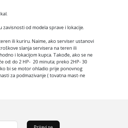
kal.
zavisnosti od modela sprave i lokacije.
teren ili kuriru. Naime, ako serviser ustanovi
troškove slanja servisera na teren ili
hodno i lokacijom kupca. Takođe, ako se ne
uže od: do 2 HP- 20 minuta; preko 2HP- 30
kako bi se motor ohladio prije ponovnog
 masti za podmazivanje ( tovatna mast-ne
Prijavi se