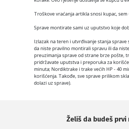
korake. Ovo rješenje dostavlja se kupcu u el
Troškove vraćanja artikla snosi kupac, sem 
Sprave montirate sami uz uputstvo koje dobi
Izlazak na teren i utvrđivanje stanja sprave 
da niste pravilno montirali spravu ili da nis
preuzimanja sprave od strane brze pošte, t
pridržavate uputstva i preporuka za korišćen
minuta; Nordiktrake i trake većih HP - 40 m
korišćenja. Takođe, sve sprave prilikom skl
dolazi uz sprave).
Želiš da budeš prvi 