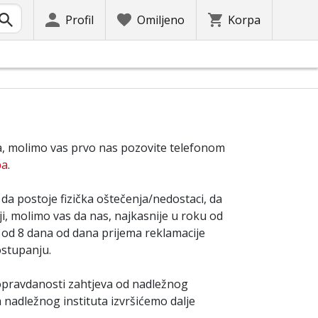
Profil
Omiljeno
Korpa
a, molimo vas prvo nas pozovite telefonom
ba
.
 da postoje fizička oštečenja/nedostaci, da
i, molimo vas da nas, najkasnije u roku od
 od 8 dana od dana prijema reklamacije
ostupanju.
opravdanosti zahtjeva od nadležnog
 nadležnog instituta izvršićemo dalje