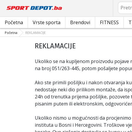
Pretrag
Početna
Vrste sporta
Brendovi
FITNESS
T
Početna
REKLAMACIJE
REKLAMACIJE
Ukoliko se na kupljenom proizvodu pojave n
na broj 051/263-445, potom pošaljete pop
Ako ste primili pošiljku i nakon otvaranja k
nedostaje neki dio prilikom montaže, da isp
24h od trenutka prijema pošiljke, pozovete
pisanim putem ili elektronskim, odgovorićem
Ukoliko nismo u mogućnosti da procjenimo 
instituta u Bosni i Hercegovini. Troškove v