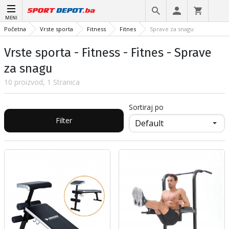
MENI
Početna
Vrste sporta
Fitness
Fitnes
Sprave za snagu
Vrste sporta - Fitness - Fitnes - Sprave
za snagu
10 proizvod, 1 Stranica
Sortiraj po
Filter