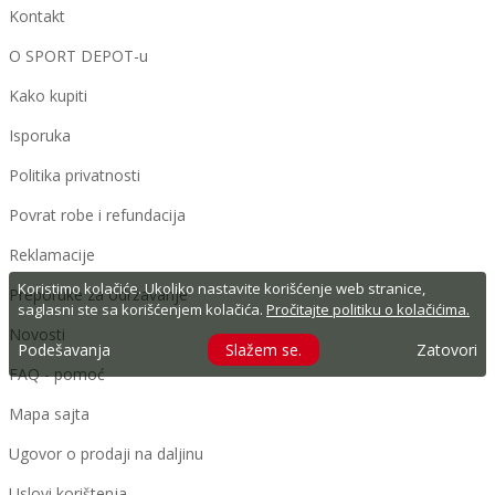
Kontakt
O SPORT DEPOT-u
Kako kupiti
Isporuka
Politika privatnosti
Povrat robe i refundacija
Reklamacije
Koristimo kolačiće. Ukoliko nastavite korišćenje web stranice,
Preporuke za održavanje
saglasni ste sa korišćenjem kolačića.
Pročitajte politiku o kolačićima.
Novosti
Podešavanja
Slažem se.
Zatovori
FAQ - pomoć
Mapa sajta
Ugovor o prodaji na daljinu
Uslovi korištenja