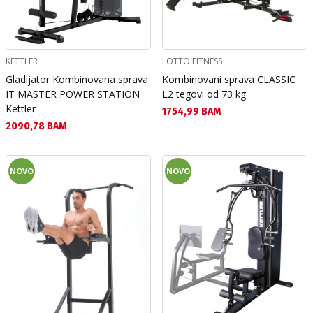
KETTLER
LOTTO FITNESS
Gladijator Kombinovana sprava
Kombinovani sprava CLASSIC
IT MASTER POWER STATION
L2 tegovi od 73 kg
Kettler
Текуща цена:
1754,99 BAM
Текуща цена:
2090,78 BAM
NOVO
NOVO