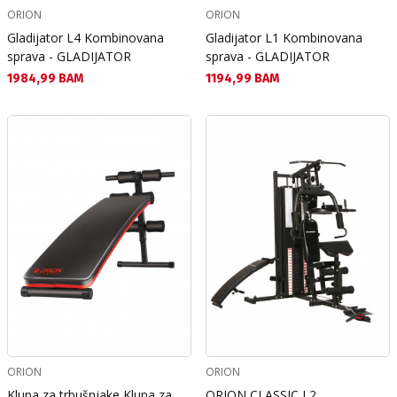
ORION
ORION
Gladijator L4 Kombinovana
Gladijator L1 Kombinovana
sprava - GLADIJATOR
sprava - GLADIJATOR
Текуща цена:
Текуща цена:
1984,99 BAM
1194,99 BAM
ORION
ORION
Klupa za trbušnjake Klupa za
ORION CLASSIC L2