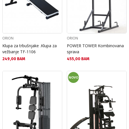
ORION
ORION
Klupa za trbušnjake .Klupa za
POWER TOWER Kombinovana
vežbanje TF-1106
sprava
Текуща цена:
Текуща цена:
249,00 BAM
455,00 BAM
NOVO