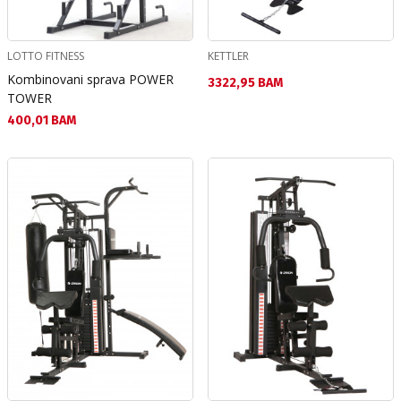
LOTTO FITNESS
KETTLER
Kombinovani sprava POWER
Текуща цена:
3322,95 BAM
TOWER
Текуща цена:
400,01 BAM