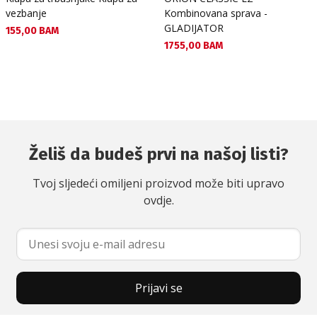
vezbanje
Kombinovana sprava -
GLADIJATOR
Текуща цена:
155,00 BAM
Текуща цена:
1755,00 BAM
Želiš da budeš prvi na našoj listi?
Tvoj sljedeći omiljeni proizvod može biti upravo
ovdje.
Prijavi se