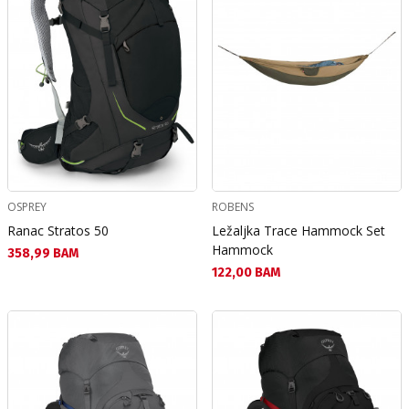
OSPREY
ROBENS
Ranac Stratos 50
Ležaljka Trace Hammock Set
Hammock
Текуща цена:
358,99 BAM
Текуща цена:
122,00 BAM