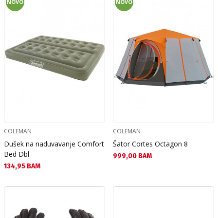
NOVO
NOVO
COLEMAN
COLEMAN
Dušek na naduvavanje Comfort
Šator Cortes Octagon 8
Bed Dbl
Текуща цена:
999,00 BAM
Текуща цена:
134,95 BAM