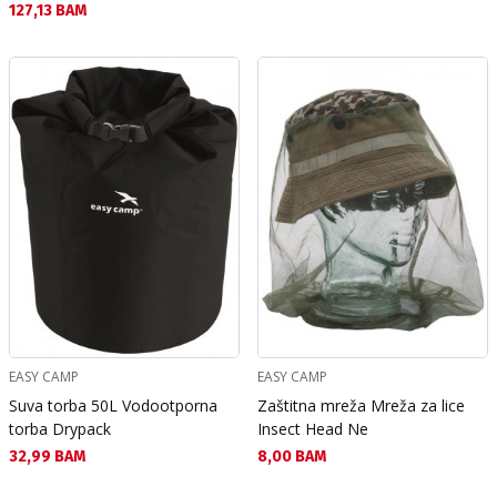
Текуща цена:
127,13 BAM
EASY CAMP
EASY CAMP
Suva torba 50L Vodootporna
Zaštitna mreža Mreža za lice
torba Drypack
Insect Head Ne
Текуща цена:
Текуща цена:
32,99 BAM
8,00 BAM