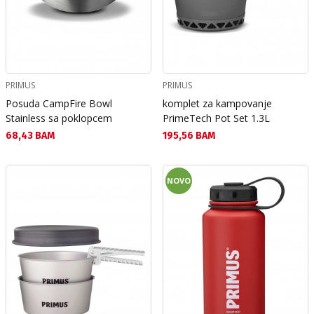
PRIMUS
PRIMUS
Posuda CampFire Bowl
komplet za kampovanje
Stainless sa poklopcem
PrimeTech Pot Set 1.3L
Текуща цена:
Текуща цена:
68,43 BAM
195,56 BAM
NOVO