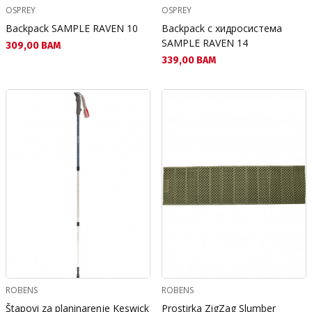
OSPREY
OSPREY
Backpack SAMPLE RAVEN 10
Backpack с хидросистема
SAMPLE RAVEN 14
Текуща цена:
309,00 BAM
Текуща цена:
339,00 BAM
ROBENS
ROBENS
Štapovi za planinarenje Keswick
Prostirka ZigZag Slumber