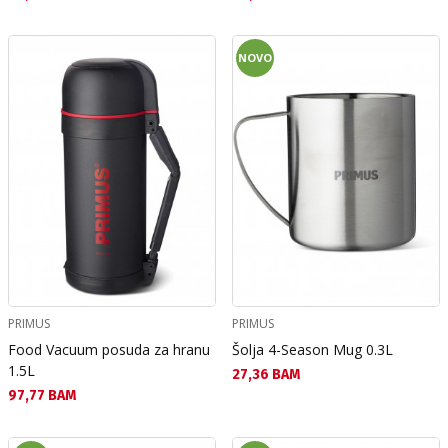
NOVO
PRIMUS
PRIMUS
Food Vacuum posuda za hranu
Šolja 4-Season Mug 0.3L
1.5L
Текуща цена:
27,36 BAM
Текуща цена:
97,77 BAM