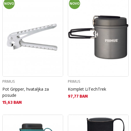
NOVO
NOVO
PRIMUS
PRIMUS
Pot Gripper, hvataljka za
Komplet LiTechTrek
posude
Текуща цена:
97,77 BAM
Текуща цена:
15,63 BAM