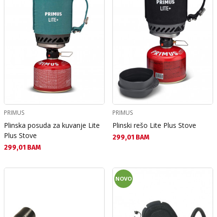
PRIMUS
PRIMUS
Plinska posuda za kuvanje Lite
Plinski rešo Lite Plus Stove
Plus Stove
Текуща цена:
299,01 BAM
Текуща цена:
299,01 BAM
NOVO