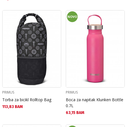
NOVO
PRIMUS
PRIMUS
Torba za bicikl Rolltop Bag
Boca za napitak Klunken Bottle
0.7L
Текуща цена:
113,83 BAM
Текуща цена:
63,15 BAM