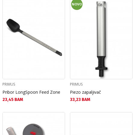
NOVO
PRIMUS
PRIMUS
Pribor LongSpoon Feed Zone
Piezo zapaljivač
Текуща цена:
Текуща цена:
23,45 BAM
33,23 BAM