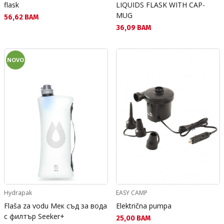
flask
LIQUIDS FLASK WITH CAP-
MUG
Текуща цена:
56,62 BAM
Текуща цена:
36,09 BAM
NOVO
Hydrapak
EASY CAMP
Flaša za vodu Мек съд за вода
Električna pumpa
с филтър Seeker+
Текуща цена:
25,00 BAM