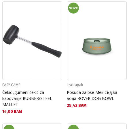
NOVO
EASY CAMP
Hydrapak
Čekić ,gumeni čekić za
Posuda za pse Мек съд за
kapovanje RUBBER/STEEL
вода ROVER DOG BOWL
MALLET
Текуща цена:
25,43 BAM
Текуща цена:
14,00 BAM