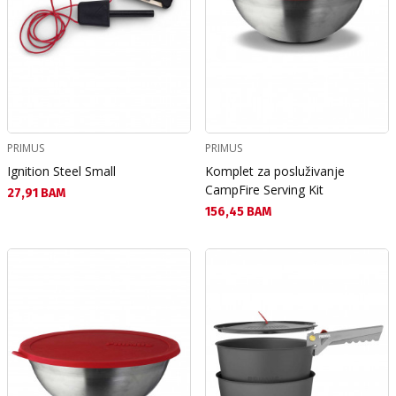
PRIMUS
PRIMUS
Ignition Steel Small
Komplet za posluživanje
CampFire Serving Kit
Текуща цена:
27,91 BAM
Текуща цена:
156,45 BAM