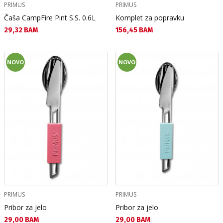
PRIMUS
PRIMUS
Čaša CampFire Pint S.S. 0.6L
Komplet za popravku
Текуща цена:
Текуща цена:
29,32 BAM
156,45 BAM
NOVO
NOVO
PRIMUS
PRIMUS
Pribor za jelo
Pribor za jelo
Текуща цена:
Текуща цена:
29,00 BAM
29,00 BAM