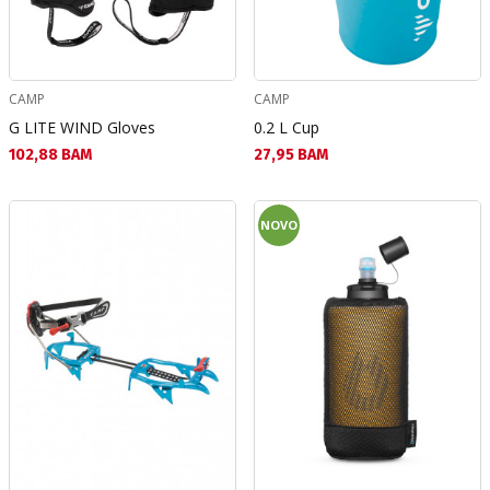
CAMP
CAMP
G LITE WIND Gloves
0.2 L Cup
Текуща цена:
Текуща цена:
102,88 BAM
27,95 BAM
NOVO