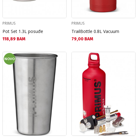
PRIMUS
PRIMUS
Pot Set 1.3L posuđe
TrailBottle 0.8L Vacuum
Текуща цена:
Текуща цена:
118,89 BAM
79,00 BAM
NOVO