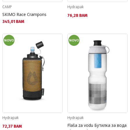
CAMP
Hydrapak
SKIMO Race Crampons
Текуща цена:
76,28 BAM
Текуща цена:
345,01 BAM
NOVO
NOVO
Hydrapak
Hydrapak
Flaša za vodu Бутилка за вода
Текуща цена:
72,37 BAM