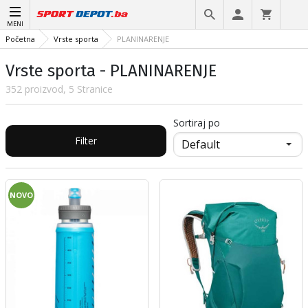
MENI
Početna
Vrste sporta
PLANINARENJE
Vrste sporta - PLANINARENJE
352 proizvod, 5 Stranice
Sortiraj po
Filter
NOVO