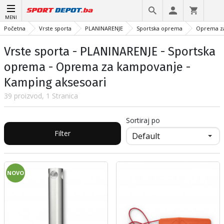
MENI
Početna
Vrste sporta
PLANINARENJE
Sportska oprema
Oprema z
Vrste sporta - PLANINARENJE - Sportska
oprema - Oprema za kampovanje -
Kamping aksesoari
39 proizvod, 1 Stranica
Sortiraj po
Filter
NOVO