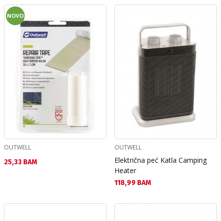
NOVO
OUTWELL
OUTWELL
Električna peć Katla Camping
Текуща цена:
25,33 BAM
Heater
Текуща цена:
118,99 BAM