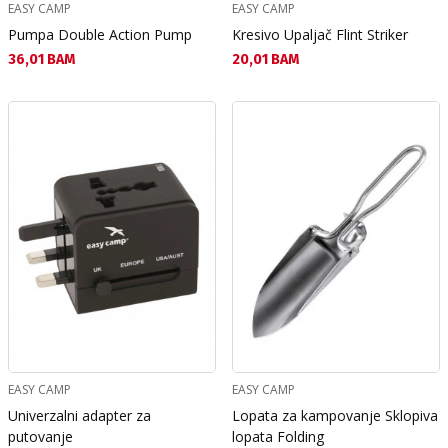
EASY CAMP
EASY CAMP
Pumpa Double Action Pump
Kresivo Upaljač Flint Striker
Текуща цена:
Текуща цена:
36,01 BAM
20,01 BAM
EASY CAMP
EASY CAMP
Univerzalni adapter za
Lopata za kampovanje Sklopiva
putovanje
lopata Folding