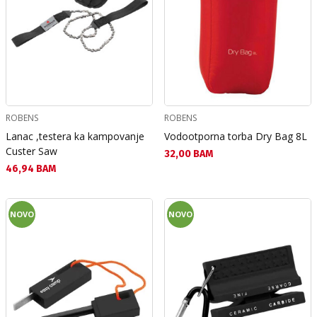
ROBENS
ROBENS
Lanac ,testera ka kampovanje
Vodootporna torba Dry Bag 8L
Custer Saw
Текуща цена:
32,00 BAM
Текуща цена:
46,94 BAM
NOVO
NOVO