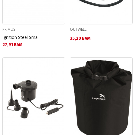
PRIMUS
OUTWELL
Ignition Steel Small
Текуща цена:
35,20 BAM
Текуща цена:
27,91 BAM