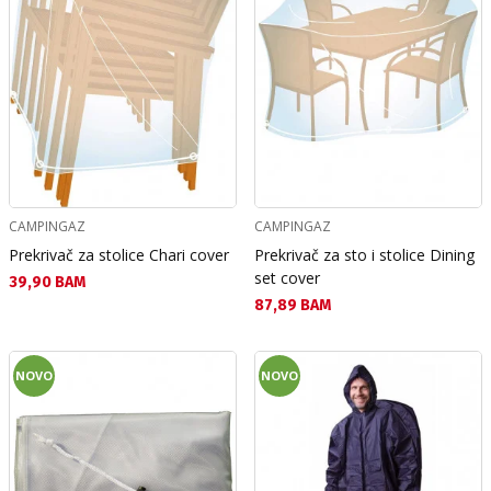
CAMPINGAZ
CAMPINGAZ
Prekrivač za stolice Chari cover
Prekrivač za sto i stolice Dining
set cover
Текуща цена:
39,90 BAM
Текуща цена:
87,89 BAM
NOVO
NOVO