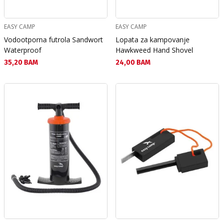
EASY CAMP
EASY CAMP
Vodootporna futrola Sandwort
Lopata za kampovanje
Waterproof
Hawkweed Hand Shovel
Текуща цена:
Текуща цена:
35,20 BAM
24,00 BAM