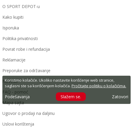
O SPORT DEPOT-u
Kako kupiti
Isporuka
Politika privatnosti
Povrat robe i refundacija
Reklamacije
Preporuke za održavanje
Koristimo kolačiće. Ukoliko nastavite korišćenje web stranice,
Novosti
saglasni ste sa korišćenjem kolačića.
Pročitajte politiku o kolačićima.
FAQ - pomoć
Podešavanja
Slažem se.
Zatovori
Mapa sajta
Ugovor o prodaji na daljinu
Uslovi korištenja