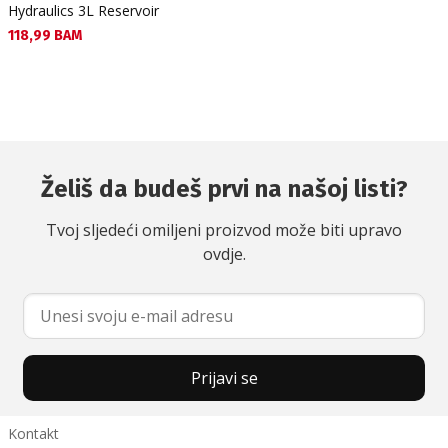
Hydraulics 3L Reservoir
Текуща цена:
118,99 BAM
Želiš da budeš prvi na našoj listi?
Tvoj sljedeći omiljeni proizvod može biti upravo
ovdje.
Prijavi se
Kontakt