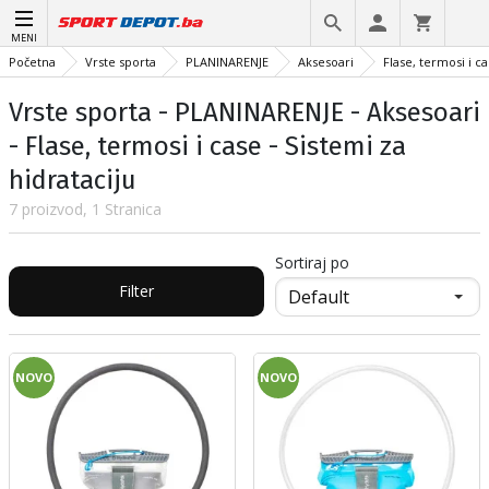
MENI
Početna
Vrste sporta
PLANINARENJE
Aksesoari
Flase, termosi i c
Vrste sporta - PLANINARENJE - Aksesoari
- Flase, termosi i case - Sistemi za
hidrataciju
7 proizvod, 1 Stranica
Sortiraj po
Filter
NOVO
NOVO