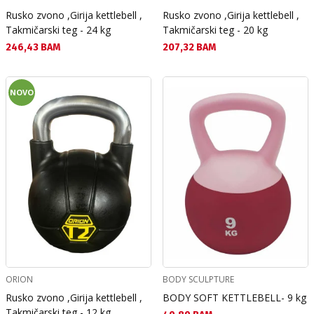
Rusko zvono ,Girija kettlebell ,
Rusko zvono ,Girija kettlebell ,
Takmičarski teg - 24 kg
Takmičarski teg - 20 kg
Текуща цена:
Текуща цена:
246,43 BAM
207,32 BAM
NOVO
ORION
BODY SCULPTURE
Rusko zvono ,Girija kettlebell ,
BODY SOFT KETTLEBELL- 9 kg
Takmičarski teg - 12 kg