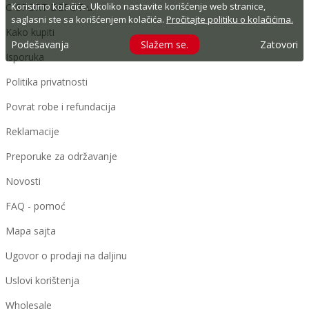
Koristimo kolačiće. Ukoliko nastavite korišćenje web stranice,
O SPORT DEPOT-u
saglasni ste sa korišćenjem kolačića.
Pročitajte politiku o kolačićima.
Kako kupiti
Podešavanja
Slažem se.
Zatovori
Isporuka
Politika privatnosti
Povrat robe i refundacija
Reklamacije
Preporuke za održavanje
Novosti
FAQ - pomoć
Mapa sajta
Ugovor o prodaji na daljinu
Uslovi korištenja
Wholesale