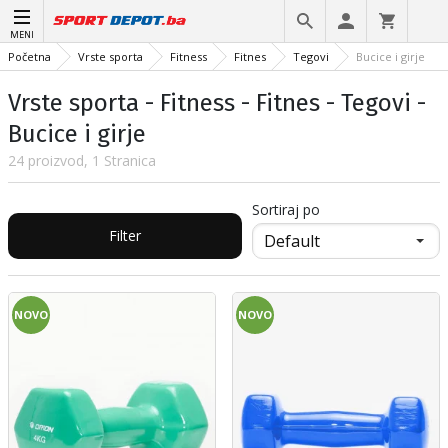
MENI
Početna
Vrste sporta
Fitness
Fitnes
Tegovi
Bucice i girje
Vrste sporta - Fitness - Fitnes - Tegovi -
Bucice i girje
24 proizvod, 1 Stranica
Sortiraj po
Filter
NOVO
NOVO