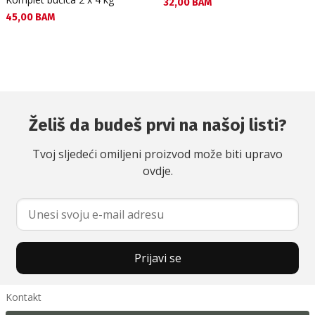
Текуща цена:
32,00 BAM
Текуща цена:
45,00 BAM
Želiš da budeš prvi na našoj listi?
Tvoj sljedeći omiljeni proizvod može biti upravo
ovdje.
Prijavi se
Kontakt