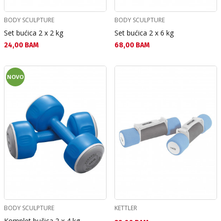
BODY SCULPTURE
BODY SCULPTURE
Set bućica 2 x 2 kg
Set bućica 2 x 6 kg
Текуща цена:
Текуща цена:
24,00 BAM
68,00 BAM
NOVO
BODY SCULPTURE
KETTLER
Komplet bučica 2 x 4 kg