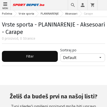
MENI
Početna
Vrste sporta
PLANINARENJE
Aksesoari
Carape
Vrste sporta - PLANINARENJE - Aksesoari
- Carape
0 proizvod, 0 Stranice
Sortiraj po
Filter
Želiš da budeš prvi na našoj listi?
Tvoj sljedeći omiljeni proizvod može biti upravo