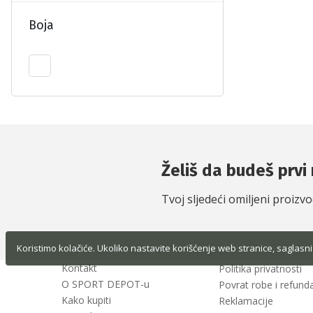
Boja
Želiš da budeš prvi 
Tvoj sljedeći omiljeni proizv
Koristimo kolačiće. Ukoliko nastavite korišćenje web stranice, saglasni
Kontakt
Politika privatnosti
O SPORT DEPOT-u
Povrat robe i refunda
Kako kupiti
Reklamacije