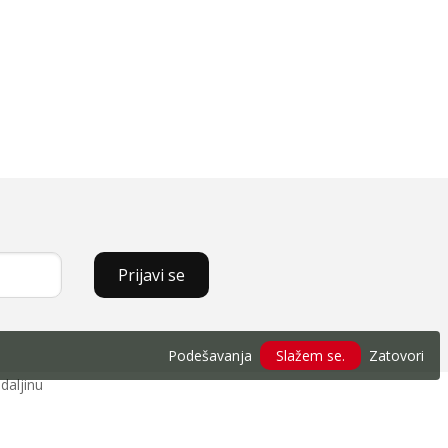
Prijavi se
Podešavanja
Slažem se.
Zatovori
daljinu