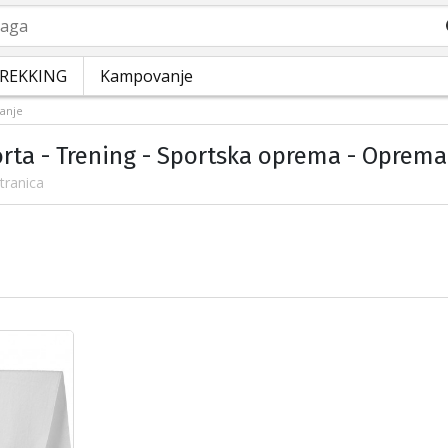
a
REKKING
Kampovanje
anje
orta - Trening - Sportska oprema - Oprema
tranica