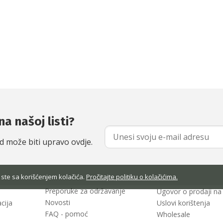
na našoj listi?
od može biti upravo ovdje.
 ste sa korišćenjem kolačića.
Pročitajte politiku o kolačićima.
Preporuke za održavanje
Ugovor o prodaji na 
Novosti
cija
Uslovi korištenja
FAQ - pomoć
Wholesale