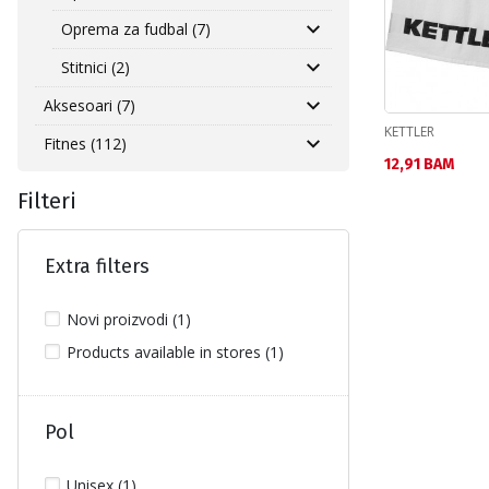
Oprema za fudbal (7)
Stitnici (2)
Aksesoari (7)
KETTLER
Fitnes (112)
Текуща цена:
12,91 BAM
Filteri
Extra filters
Novi proizvodi (1)
Products available in stores (1)
Pol
Unisex (1)