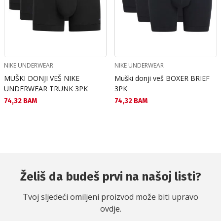
NIKE UNDERWEAR
NIKE UNDERWEAR
MUŠKI DONJI VEŠ NIKE
Muški donji veš BOXER BRIEF
UNDERWEAR TRUNK 3PK
3PK
Текуща цена:
Текуща цена:
74,32 BAM
74,32 BAM
Želiš da budeš prvi na našoj listi?
Tvoj sljedeći omiljeni proizvod može biti upravo
ovdje.