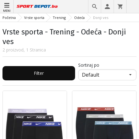
MENI
Početna
Vrste sporta
Trening
Odeća
Donji ves
Vrste sporta - Trening - Odeća - Donji
ves
2 proizvod, 1 Stranica
Sortiraj po
Filter