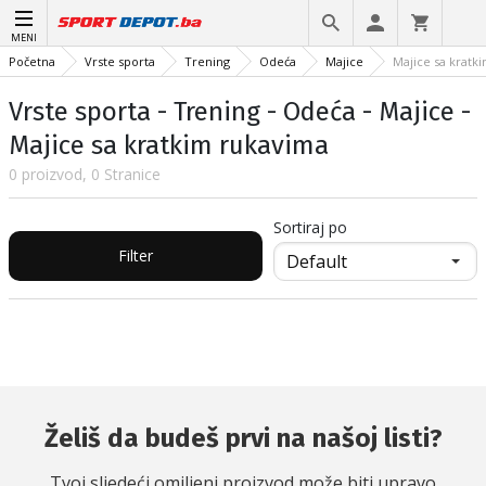
MENI
Početna
Vrste sporta
Trening
Odeća
Majice
Majice sa kratk
Vrste sporta - Trening - Odeća - Majice -
Majice sa kratkim rukavima
0 proizvod, 0 Stranice
Sortiraj po
Filter
Želiš da budeš prvi na našoj listi?
Tvoj sljedeći omiljeni proizvod može biti upravo