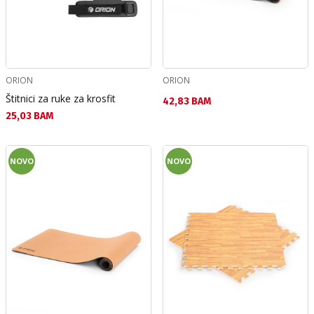
ORION
ORION
Štitnici za ruke za krosfit
Текуща цена:
42,83 BAM
Текуща цена:
25,03 BAM
NOVO
NOVO