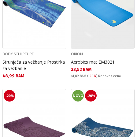
BODY SCULPTURE
ORION
Strunjača za vežbanje Prostirka
Aerobics mat EM3021
za vežbanje
Текуща цена:
33,52 BAM
Текуща цена:
48,99 BAM
Redovna cena:
41,89 BAM
(
-20%
) Redovna cena
-20%
NOVO
-20%