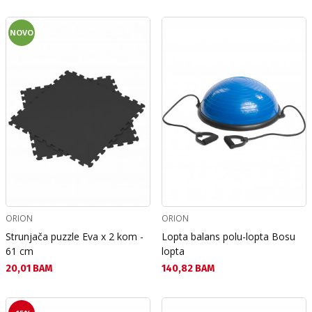
NOVO
ORION
ORION
Strunjača puzzle Eva x 2 kom -
Lopta balans polu-lopta Bosu
61 cm
lopta
Текуща цена:
Текуща цена:
20,01 BAM
140,82 BAM