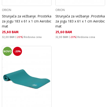
ORION
ORION
Strunjača za vežbanje. Prostirka
Strunjača za vežbanje .Prostirka
za jogu 183 х 61 х 1 cm Aerobic
za jogu 183 х 61 х 1 cm Aerobic
mat
mat
Текуща цена:
Текуща цена:
25,60 BAM
25,60 BAM
Redovna cena:
Redovna cena:
32,00 BAM
(
-20%
) Redovna cena
32,00 BAM
(
-20%
) Redovna cena
NOVO
-20%