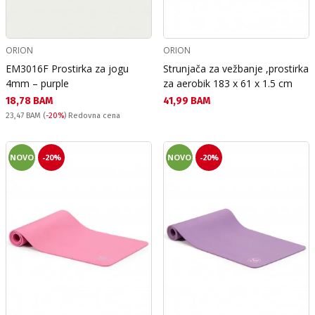
ORION
ORION
EM3016F Prostirka za jogu
Strunjača za vežbanje ,prostirka
4mm – purple
za aerobik 183 x 61 x 1.5 cm
Текуща цена:
Текуща цена:
18,78 BAM
41,99 BAM
Redovna cena:
23,47 BAM
(
-20%
) Redovna cena
NOVO
-20%
NOVO
-20%