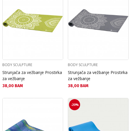
BODY SCULPTURE
BODY SCULPTURE
Strunjača za vežbanje Prostirka
Strunjača za vežbanje Prostirka
za vežbanje
za vežbanje
Текуща цена:
Текуща цена:
38,00 BAM
38,00 BAM
-20%