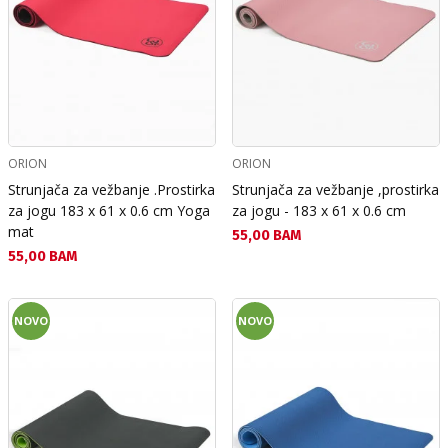
ORION
ORION
Strunjača za vežbanje .Prostirka
Strunjača za vežbanje ,prostirka
za jogu 183 х 61 х 0.6 cm Yoga
za jogu - 183 x 61 x 0.6 cm
mat
Текуща цена:
55,00 BAM
Текуща цена:
55,00 BAM
NOVO
NOVO