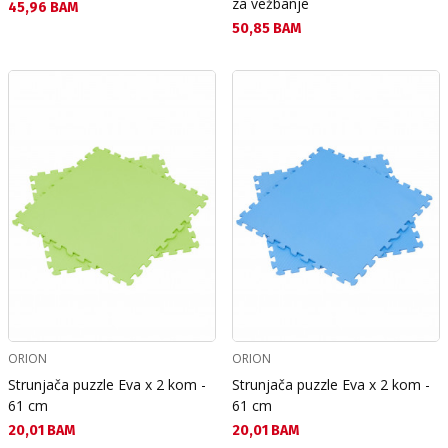
za vežbanje
Текуща цена:
45,96 BAM
Текуща цена:
50,85 BAM
ORION
ORION
Strunjača puzzle Eva x 2 kom -
Strunjača puzzle Eva x 2 kom -
61 cm
61 cm
Текуща цена:
Текуща цена:
20,01 BAM
20,01 BAM