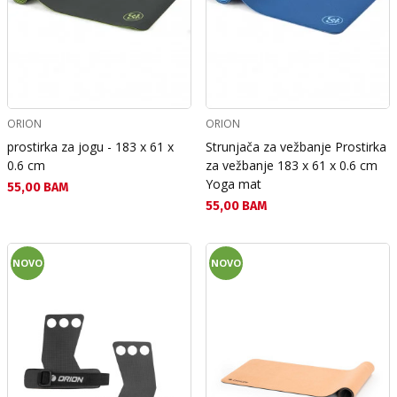
ORION
ORION
prostirka za jogu - 183 x 61 x
Strunjača za vežbanje Prostirka
0.6 cm
za vežbanje 183 х 61 х 0.6 cm
Yoga mat
Текуща цена:
55,00 BAM
Текуща цена:
55,00 BAM
NOVO
NOVO