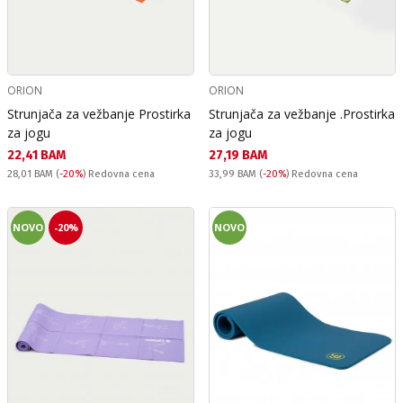
ORION
ORION
Strunjača za vežbanje Prostirka
Strunjača za vežbanje .Prostirka
za jogu
za jogu
Текуща цена:
Текуща цена:
22,41 BAM
27,19 BAM
Redovna cena:
Redovna cena:
28,01 BAM
(
-20%
) Redovna cena
33,99 BAM
(
-20%
) Redovna cena
NOVO
-20%
NOVO