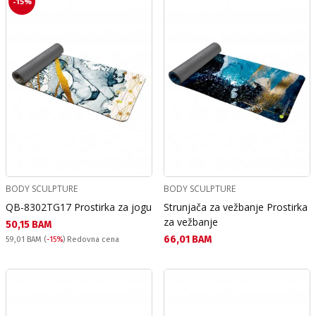
-15%
BODY SCULPTURE
BODY SCULPTURE
QB-8302TG17 Prostirka za jogu
Strunjača za vežbanje Prostirka
za vežbanje
Текуща цена:
50,15 BAM
Текуща цена:
66,01 BAM
Redovna cena:
59,01 BAM
(
-15%
) Redovna cena