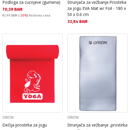
Podloga za cucnjeve (gumena)
Strunjača za vežbanje.Prostirka
za jogu EVA Mat w/ Foil - 180 x
Текуща цена:
70,39 BAM
50 x 0.6 cm
Redovna cena:
87,99 BAM
(
-20%
) Redovna cena
Текуща цена:
33,84 BAM
ORION
ORION
Dečija prostirka za jogu
Strunjača za vežbanje ,prostirka