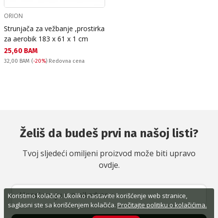
ORION
Strunjača za vežbanje ,prostirka
za aerobik 183 x 61 x 1 cm
Текуща цена:
25,60 BAM
Redovna cena:
32,00 BAM
(
-20%
) Redovna cena
Želiš da budeš prvi na našoj listi?
Tvoj sljedeći omiljeni proizvod može biti upravo
ovdje.
Koristimo kolačiće. Ukoliko nastavite korišćenje web stranice,
saglasni ste sa korišćenjem kolačića.
Pročitajte politiku o kolačićima.