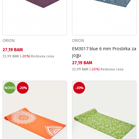
ORION
ORION
ЕМ3017 blue 6 mm Prostirka za
Текуща цена:
27,19 BAM
jogu
Redovna cena:
33,99 BAM
(
-20%
) Redovna cena
Текуща цена:
27,19 BAM
Redovna cena:
33,99 BAM
(
-20%
) Redovna cena
NOVO
-20%
-20%