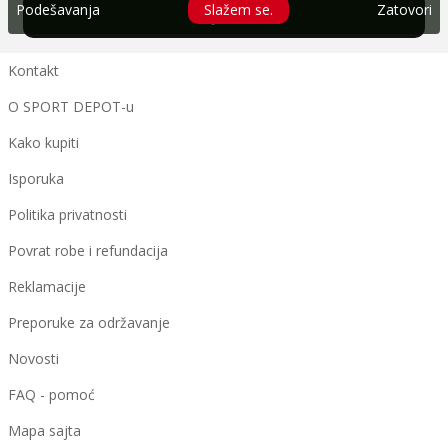
Podešavanja
Slažem se.
Zatovori
Prijavi se
Kontakt
O SPORT DEPOT-u
Kako kupiti
Isporuka
Politika privatnosti
Povrat robe i refundacija
Reklamacije
Preporuke za održavanje
Novosti
FAQ - pomoć
Mapa sajta