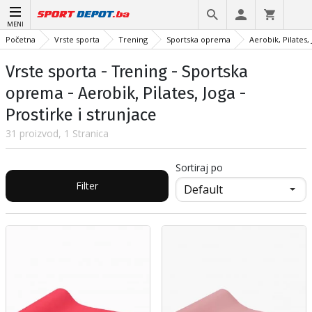
MENI
Početna
Vrste sporta
Trening
Sportska oprema
Aerobik, Pilates,
Vrste sporta - Trening - Sportska
oprema - Aerobik, Pilates, Joga -
Prostirke i strunjace
31 proizvod, 1 Stranica
Sortiraj po
Filter