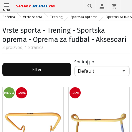
MENI
Početna
Vrste sporta
Trening
Sportska oprema
Oprema za fudb
Vrste sporta - Trening - Sportska
oprema - Oprema za fudbal - Aksesoari
3 proizvod, 1 Stranica
Sortiraj po
Filter
NOVO
-20%
-20%