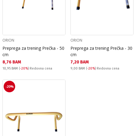
ORION
ORION
Preprega za trening Prečka - 50
Preprega za trening Prečka - 30
cm
cm
Текуща цена:
Текуща цена:
8,76 BAM
7,20 BAM
Redovna cena:
Redovna cena:
10,95 BAM
(
-20%
) Redovna cena
9,00 BAM
(
-20%
) Redovna cena
-20%