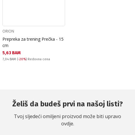
ORION
Prepreka za trening Prečka - 15
cm
Текуща цена:
5,63 BAM
Redovna cena:
7,04 BAM
(
-20%
) Redovna cena
Želiš da budeš prvi na našoj listi?
Tvoj sljedeći omiljeni proizvod može biti upravo
ovdje.