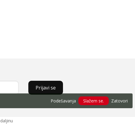
Prijavi se
Podešavanja
Slažem se.
Zatovori
daljinu