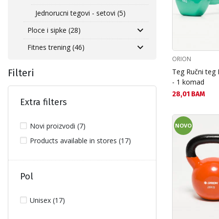
Jednorucni tegovi - setovi (5)
Ploce i sipke (28)
Fitnes trening (46)
ORION
Teg Ručni teg 
Filteri
- 1 komad
Текуща цена:
28,01 BAM
Extra filters
Novi proizvodi (7)
NOVO
Products available in stores (17)
Pol
Unisex (17)