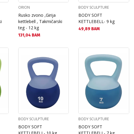
ORION
BODY SCULPTURE
Rusko zvono ,Girija
BODY SOFT
ki
kettlebell , Takmičarski
KETTLEBELL- 9 kg
teg - 12 kg
Текуща цена:
49,89 BAM
Текуща цена:
131,04 BAM
BODY SCULPTURE
BODY SCULPTURE
BODY SOFT
BODY SOFT
KETTLEBELL- 10 kg
KETTLEBELL- 7 kg