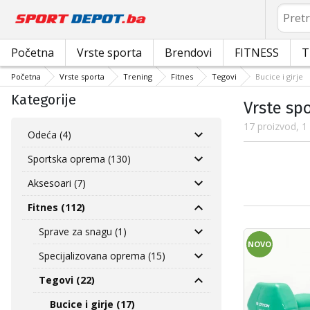
Pretrag
Početna
Vrste sporta
Brendovi
FITNESS
T
Početna
Vrste sporta
Trening
Fitnes
Tegovi
Bucice i girje
Kategorije
Vrste spo
17 proizvod, 1
Odeća (4)
Sportska oprema (130)
Aksesoari (7)
Fitnes (112)
Sprave za snagu (1)
NOVO
Specijalizovana oprema (15)
Tegovi (22)
Bucice i girje (17)