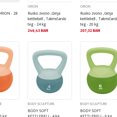
ORION
ORION
ORION - 28
Rusko zvono ,Girija
Rusko zvono ,Girija
kettlebell , Takmičarski
kettlebell , Takmičars
teg - 24 kg
teg - 20 kg
Текуща цена:
Текуща цена:
246,43 BAM
207,32 BAM
E
BODY SCULPTURE
BODY SCULPTURE
BODY SOFT
BODY SOFT
5 kg
KETTLEBELL- 4 kg
KETTLEBELL- 6 kg