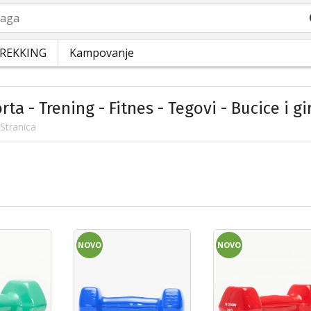
a
REKKING
Kampovanje
rta - Trening - Fitnes - Tegovi - Bucice i gi
 Stranica
NOVO
NOVO