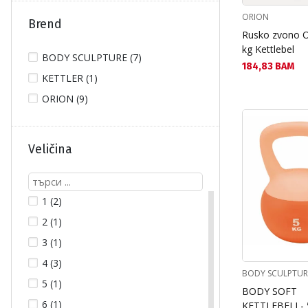
ORION
Brend
Rusko zvono 
kg Kettlebel
BODY SCULPTURE (7)
Текуща цена:
184,83 BAM
KETTLER (1)
ORION (9)
Veličina
1 (2)
2 (1)
3 (1)
4 (3)
BODY SCULPTUR
5 (1)
BODY SOFT
6 (1)
KETTLEBELL- 