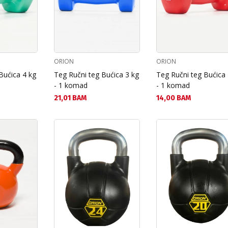
ORION
ORION
Bućica 4 kg
Teg Ručni teg Bućica 3 kg
Teg Ručni teg Bućica 
- 1 komad
- 1 komad
Текуща цена:
Текуща цена:
21,01 BAM
14,00 BAM