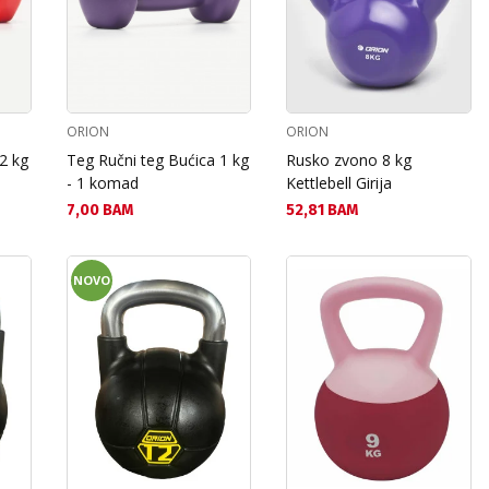
ORION
ORION
2 kg
Teg Ručni teg Bućica 1 kg
Rusko zvono 8 kg
- 1 komad
Kettlebell Girija
Текуща цена:
Текуща цена:
7,00 BAM
52,81 BAM
NOVO