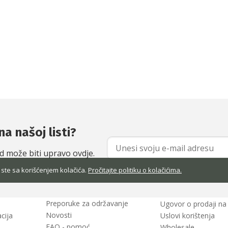
na našoj listi?
od može biti upravo ovdje.
 ste sa korišćenjem kolačića.
Pročitajte politiku o kolačićima.
Preporuke za održavanje
Ugovor o prodaji na 
Novosti
cija
Uslovi korištenja
FAQ - pomoć
Wholesale