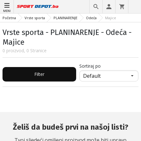
MENI
Početna
Vrste sporta
PLANINARENJE
Odeća
Majice
Vrste sporta - PLANINARENJE - Odeća -
Majice
0 proizvod, 0 Stranice
Sortiraj po
Filter
Želiš da budeš prvi na našoj listi?
Tvoj sljedeći omiljeni proizvod može biti upravo