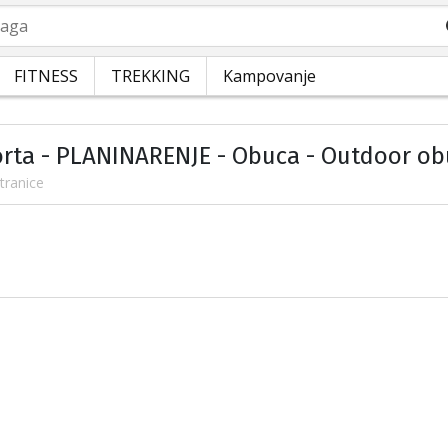
a
FITNESS
TREKKING
Kampovanje
orta - PLANINARENJE - Obuca - Outdoor o
tranice