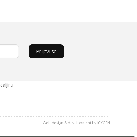
Prijavi se
daljinu
Web design & development by ICYGEN