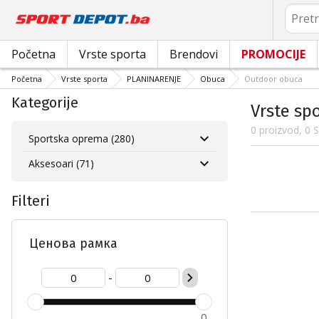
Pretrag
Početna
Vrste sporta
Brendovi
PROMOCIJE
Početna
Vrste sporta
PLANINARENJE
Obuca
Outdoor obuca
Kategorije
Vrste sp
0 proizvod, 0 S
Sportska oprema (280)
Aksesoari (71)
Filteri
Ценова рамка
-
0