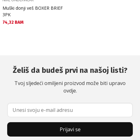
Muški donji veš BOXER BRIEF
3PK
Текуща цена:
74,32 BAM
Želiš da budeš prvi na našoj listi?
Tvoj sljedeći omiljeni proizvod može biti upravo
ovdje.
Prijavi se