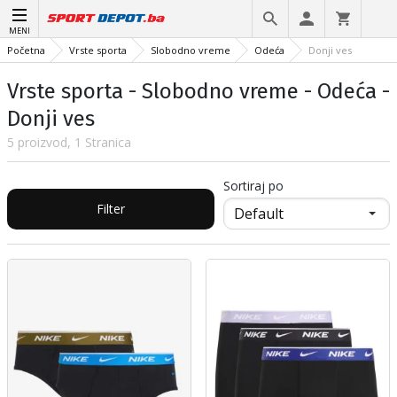
MENI
Početna
Vrste sporta
Slobodno vreme
Odeća
Donji ves
Vrste sporta - Slobodno vreme - Odeća -
Donji ves
5 proizvod, 1 Stranica
Sortiraj po
Filter