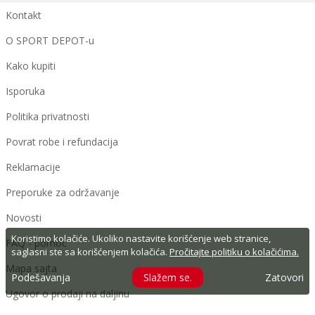
Kontakt
O SPORT DEPOT-u
Kako kupiti
Isporuka
Politika privatnosti
Povrat robe i refundacija
Reklamacije
Preporuke za održavanje
Novosti
Koristimo kolačiće. Ukoliko nastavite korišćenje web stranice,
FAQ - pomoć
saglasni ste sa korišćenjem kolačića.
Pročitajte politiku o kolačićima.
Mapa sajta
Podešavanja
Slažem se.
Zatovori
Ugovor o prodaji na daljinu