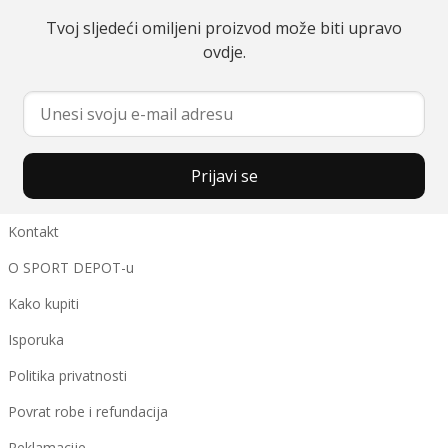
Tvoj sljedeći omiljeni proizvod može biti upravo
ovdje.
Prijavi se
Kontakt
O SPORT DEPOT-u
Kako kupiti
Isporuka
Politika privatnosti
Povrat robe i refundacija
Reklamacije