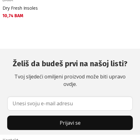
Dry Fresh Insoles
Текуща цена:
10,74 BAM
Želiš da budeš prvi na našoj listi?
Tvoj sljedeći omiljeni proizvod može biti upravo
ovdje.
Prijavi se