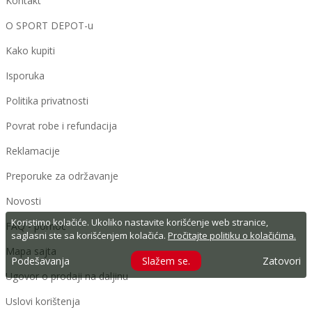
Kontakt
O SPORT DEPOT-u
Kako kupiti
Isporuka
Politika privatnosti
Povrat robe i refundacija
Reklamacije
Preporuke za održavanje
Novosti
Koristimo kolačiće. Ukoliko nastavite korišćenje web stranice,
FAQ - pomoć
saglasni ste sa korišćenjem kolačića.
Pročitajte politiku o kolačićima.
Mapa sajta
Podešavanja
Slažem se.
Zatovori
Ugovor o prodaji na daljinu
Uslovi korištenja