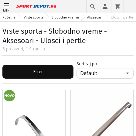
MENI
Početna
Vrste sporta
Slobodno vreme
Aksesoari
Ulosci i pertle
Vrste sporta - Slobodno vreme -
Aksesoari - Ulosci i pertle
5 proizvod, 1 Stranica
Sortiraj po
Filter
NOVO