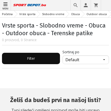
MENI
Početna
Vrste sporta
Slobodno vreme
Obuca
Outdoor obuca
Vrste sporta - Slobodno vreme - Obuca
- Outdoor obuca - Terenske patike
0 proizvod, 0 Stranice
Sortiraj po
Filter
Želiš da budeš prvi na našoj listi?
Tvoj sljedeći omiljeni proizvod može biti upravo