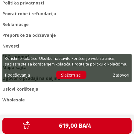
Politika privatnosti
Povrat robe i refundacija
Reklamacije
Preporuke za održavanje
Novosti
FAQ - pomoć
Koristimo kolačiće. Ukoliko nastavite korišćenje web stranice,
saglasni ste sa korišćenjem kolačića.
Pročitajte politiku o kolačićima.
Mapa sajta
Podešavanja
Slažem se.
Zatovori
Ugovor o prodaji na daljinu
Uslovi korištenja
Wholesale
Copyright © 1996-2026 SPORT DEPOT SA
Текуща цена:
619,00 BAM
Web design & development by ICYGEN