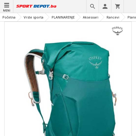
MENI
Početna
Vrste sporta
PLANINARENJE
Aksesoari
Rancevi
Plani