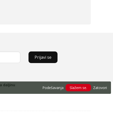
Prijavi se
a daljinu
Podešavanja
Slažem se.
Zatovori