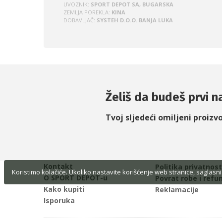
UVOZNIK:
SPORT DEPOT SA, BUGARSKA
ZEMLJA POREKLA:
KINA
DOBAVLJAČ:
SYSTEH D.O.O. BANJA LUKA
Želiš da budeš prvi na
Tvoj sljedeći omiljeni proizv
Kontakt
Politika privatnost
Koristimo kolačiće. Ukoliko nastavite korišćenje web stranice, saglasni
O SPORT DEPOT-u
Povrat robe i refu
Kako kupiti
Reklamacije
Isporuka