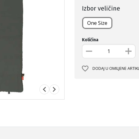
Izbor veličine
One Size
Količina
DODAJ U OMILJENE ARTIK