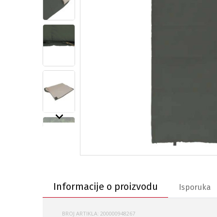
Informacije o proizvodu
Informacije o proizvodu
Isporuka
BROJ ARTIKLA:
200000948267
OUT-230476