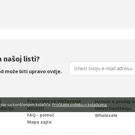
 našoj listi?
od može biti upravo ovdje.
Preporuke za održavanje
i
Ugovor o prodaji n
 ste sa korišćenjem kolačića.
Pročitajte politiku o kolačićima.
Novosti
ndacija
Uslovi korištenja
FAQ - pomoć
Wholesale
Mapa sajta