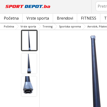
Pretrag
Početna
Vrste sporta
Brendovi
FITNESS
T
Početna
Vrste sporta
Trening
Sportska oprema
Aerobik, Pilates