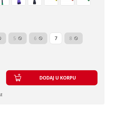
5
6
7
8
DODAJ U KORPU
LE