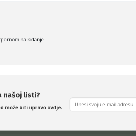
otpornom na kidanje
 našoj listi?
od može biti upravo ovdje.