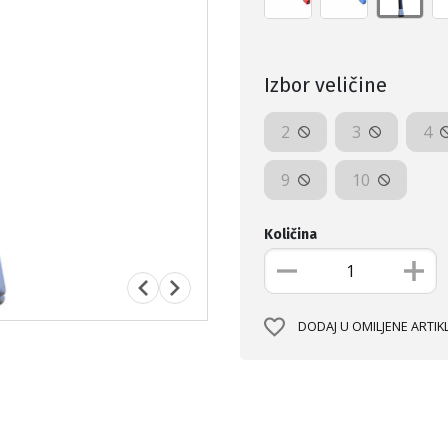
Izbor veličine
2
3
4
9
10
Količina
DODAJ U OMILJENE ARTIK