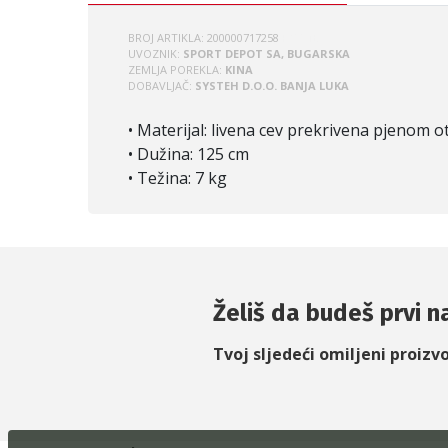
BROJ ARTIKLA:
200000717258
PS001B
UVOZNIK:
SPORT DEPOT SA, BUGARSKA
ZEMLJA POREKLA:
KINA
DOBAVLJAČ:
SYSTEH D.O.O. BANJA LUKA
• Materijal: livena cev prekrivena pjenom 
• Dužina: 125 cm
• Težina: 7 kg
Želiš da budeš prvi na
Tvoj sljedeći omiljeni proizv