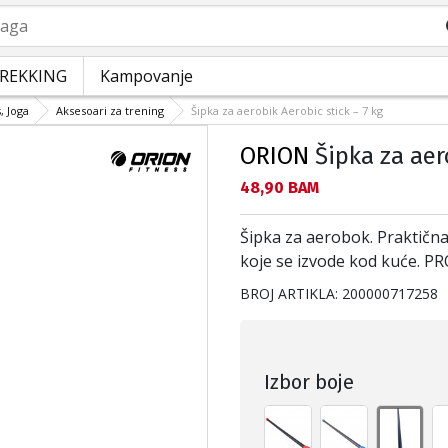
a
REKKING
Kampovanje
, Joga
Aksesoari za trening
Šipka za aerobik Aerobic stick – 7 kg
ORION
Šipka za aero
Текуща цена:
48,90 BAM
Šipka za aerobok. Praktična
koje se izvode kod kuće. 
BROJ ARTIKLA:
200000717258
Izbor boje