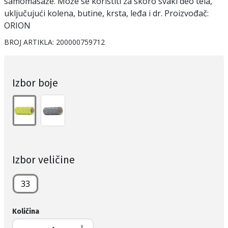
samomasaže. Može se koristiti za skoro svaki deo tela,
uključujući kolena, butine, krsta, leđa i dr. Proizvođač:
ORION
BROJ ARTIKLA:
200000759712
Izbor boje
Izbor veličine
33
Količina