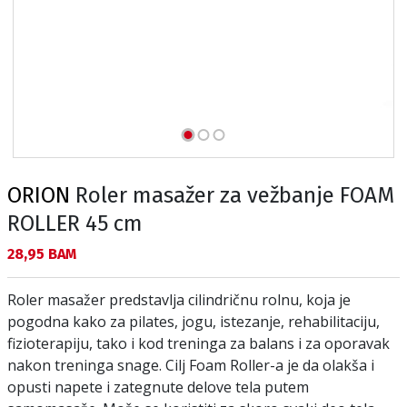
ORION
Roler masažer za vežbanje FOAM
ROLLER 45 cm
Текуща цена:
28,95 BAM
Roler masažer predstavlja cilindričnu rolnu, koja je
pogodna kako za pilates, jogu, istezanje, rehabilitaciju,
fizioterapiju, tako i kod treninga za balans i za oporavak
nakon treninga snage. Cilj Foam Roller-a je da olakša i
opusti napete i zategnute delove tela putem