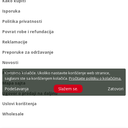
Kako kupiti
Isporuka
Politika privatnosti
Povrat robe i refundacija
Reklamacije
Preporuke za održavanje
Novosti
FAQ - pomoć
Koristimo kolačiće. Ukoliko nastavite korišćenje web stranice,
saglasni ste sa korišćenjem kolačića.
Pročitajte politiku o kolačićima.
Mapa sajta
Podešavanja
Slažem se.
Zatovori
Ugovor o prodaji na daljinu
Uslovi korištenja
Wholesale