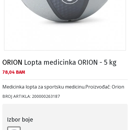
ORION
Lopta medicinka ORION - 5 kg
Текуща цена:
78,04 BAM
Medicinka lopta za sportsku medicinu.Proizvođač: Orion
BROJ ARTIKLA:
200000263187
Izbor boje