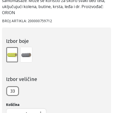
samomasaže. Može se koristiti za skoro svaki deo tela,
uključujući kolena, butine, krsta, leđa i dr. Proizvođač:
ORION
BROJ ARTIKLA:
200000759712
Izbor boje
Izbor veličine
33
Količina