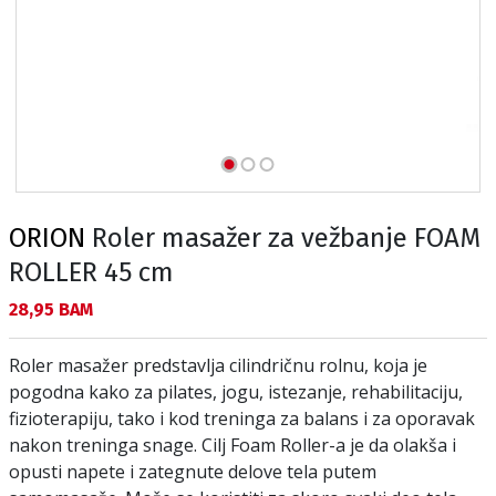
ORION
Roler masažer za vežbanje FOAM
ROLLER 45 cm
Текуща цена:
28,95 BAM
Roler masažer predstavlja cilindričnu rolnu, koja je
pogodna kako za pilates, jogu, istezanje, rehabilitaciju,
fizioterapiju, tako i kod treninga za balans i za oporavak
nakon treninga snage. Cilj Foam Roller-a je da olakša i
opusti napete i zategnute delove tela putem