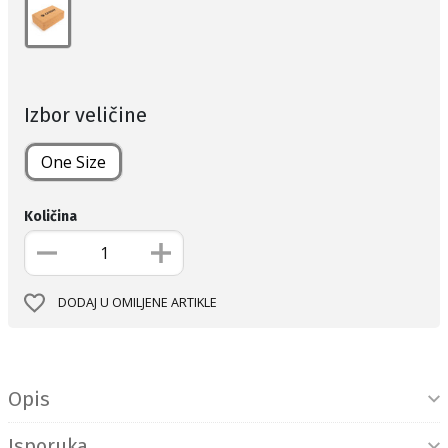
Izbor veličine
One Size
Količina
DODAJ U OMILJENE ARTIKLE
Informacije o proizvodu
Opis
Isporuka