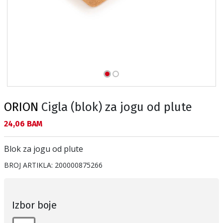
ORION
Cigla (blok) za jogu od plute
Текуща цена:
24,06 BAM
Blok za jogu od plute
BROJ ARTIKLA:
200000875266
Izbor boje