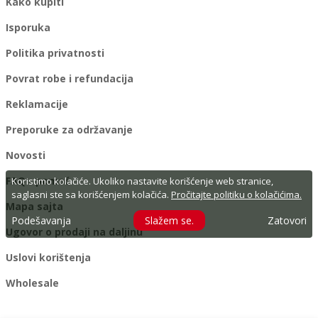
Kako kupiti
Isporuka
Politika privatnosti
Povrat robe i refundacija
Reklamacije
Preporuke za održavanje
Novosti
FAQ - pomoć
Koristimo kolačiće. Ukoliko nastavite korišćenje web stranice,
saglasni ste sa korišćenjem kolačića.
Pročitajte politiku o kolačićima.
Mapa sajta
Podešavanja
Slažem se.
Zatovori
Ugovor o prodaji na daljinu
Uslovi korištenja
Wholesale