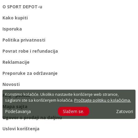
O SPORT DEPOT-u
Kako kupiti
Isporuka
Politika privatnosti
Povrat robe i refundacija
Reklamacije
Preporuke za održavanje
Novosti
Koristimo kolačiće. Ukoliko nastavite korišćenje web stranice,
FAQ - pomoć
saglasni ste sa korišćenjem kolačića.
Pročitajte politiku o kolačićima.
Mapa sajta
Podešavanja
Slažem se.
Zatovori
Ugovor o prodaji na daljinu
Uslovi korištenja