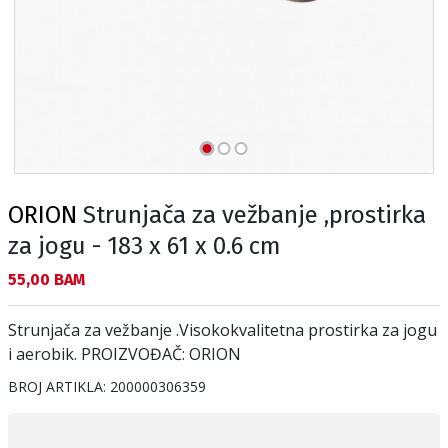
ORION
Strunjača za vežbanje ,prostirka
za jogu - 183 x 61 x 0.6 cm
Текуща цена:
55,00 BAM
Strunjača za vežbanje .Visokokvalitetna prostirka za jogu
i aerobik. PROIZVOĐAČ: ORION
BROJ ARTIKLA:
200000306359