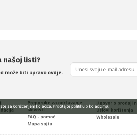
 našoj listi?
od može biti upravo ovdje.
Preporuke za održavanje
i
Ugovor o prodaji n
 ste sa korišćenjem kolačića.
Pročitajte politiku o kolačićima.
Novosti
ndacija
Uslovi korištenja
FAQ - pomoć
Wholesale
Mapa sajta