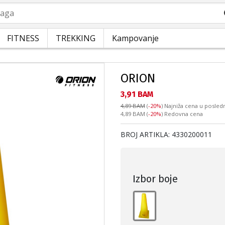
a
FITNESS
TREKKING
Kampovanje
ORION
Текуща цена:
3,91 BAM
4,89 BAM
(
-20%
)
Najniža cena u posledn
Redovna cena:
4,89 BAM
(
-20%
) Redovna cena
BROJ ARTIKLA:
4330200011
Izbor boje