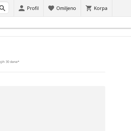
Profil
Omiljeno
Korpa
jih 30 dana*