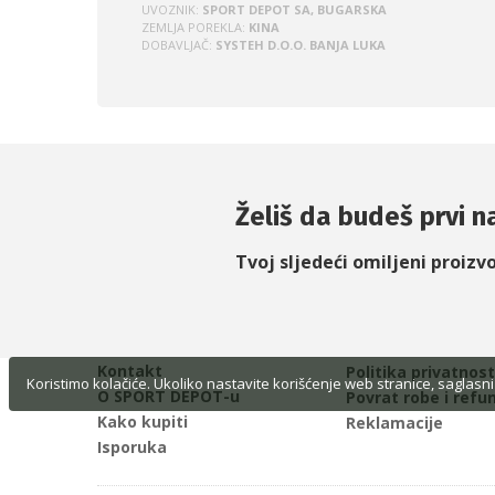
UVOZNIK:
SPORT DEPOT SA, BUGARSKA
ZEMLJA POREKLA:
KINA
DOBAVLJAČ:
SYSTEH D.O.O. BANJA LUKA
Želiš da budeš prvi na
Tvoj sljedeći omiljeni proizv
Kontakt
Politika privatnost
Koristimo kolačiće. Ukoliko nastavite korišćenje web stranice, saglasni
O SPORT DEPOT-u
Povrat robe i refu
Kako kupiti
Reklamacije
Isporuka