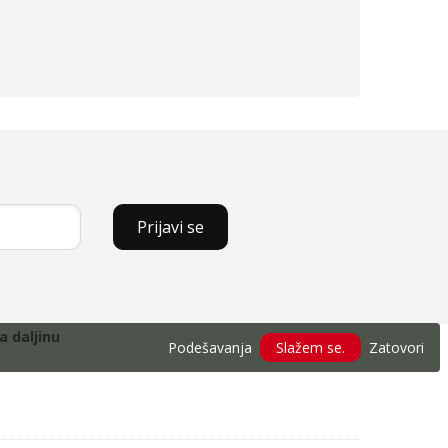
Prijavi se
a daljinu
Podešavanja
Slažem se.
Zatovori