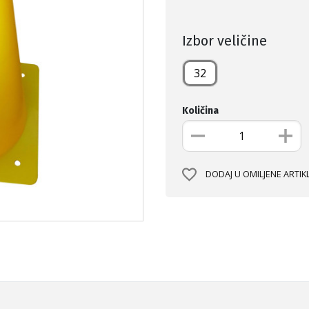
Izbor veličine
32
Količina
DODAJ U OMILJENE ARTIK