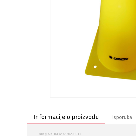
Informacije o proizvodu
Informacije o proizvodu
Isporuka
BROJ ARTIKLA:
4330200011
QJ-BC003