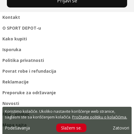
Prijavi se
Kontakt
O SPORT DEPOT-u
Kako kupiti
Isporuka
Politika privatnosti
Povrat robe i refundacija
Reklamacije
Preporuke za održavanje
Novosti
Koristimo kolačiće. Ukoliko nastavite korišćenje web stranice,
FAQ - pomoć
saglasni ste sa korišćenjem kolačića.
Pročitajte politiku o kolačićima.
Mapa sajta
Podešavanja
Slažem se.
Zatovori