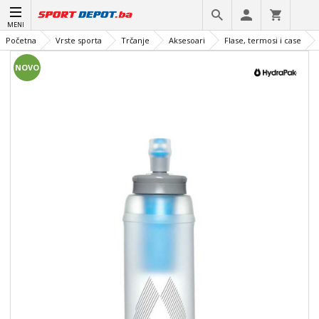
MENI
Početna
Vrste sporta
Trčanje
Aksesoari
Flase, termosi i case
NOVO