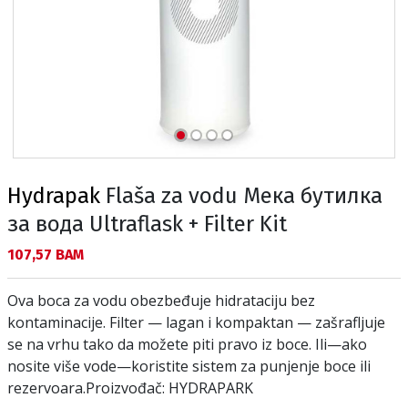
Hydrapak
Flaša za vodu Мека бутилка
за вода Ultraflask + Filter Kit
Текуща цена:
107,57 BAM
Ova boca za vodu obezbeđuje hidrataciju bez
kontaminacije. Filter — lagan i kompaktan — zašrafljuje
se na vrhu tako da možete piti pravo iz boce. Ili—ako
nosite više vode—koristite sistem za punjenje boce ili
rezervoara.Proizvođač: HYDRAPARK