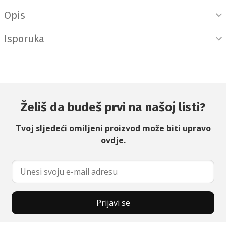
Opis
Isporuka
Želiš da budeš prvi na našoj listi?
Tvoj sljedeći omiljeni proizvod može biti upravo
ovdje.
Prijavi se