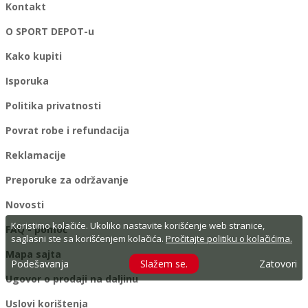
Kontakt
O SPORT DEPOT-u
Kako kupiti
Isporuka
Politika privatnosti
Povrat robe i refundacija
Reklamacije
Preporuke za održavanje
Novosti
Koristimo kolačiće. Ukoliko nastavite korišćenje web stranice,
FAQ - pomoć
saglasni ste sa korišćenjem kolačića.
Pročitajte politiku o kolačićima.
Mapa sajta
Podešavanja
Slažem se.
Zatovori
Ugovor o prodaji na daljinu
Uslovi korištenja