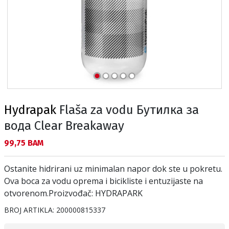
Hydrapak
Flaša za vodu Бутилка за
вода Clear Breakaway
Текуща цена:
99,75 BAM
Ostanite hidrirani uz minimalan napor dok ste u pokretu.
Ova boca za vodu oprema i bicikliste i entuzijaste na
otvorenom.Proizvođač: HYDRAPARK
BROJ ARTIKLA:
200000815337