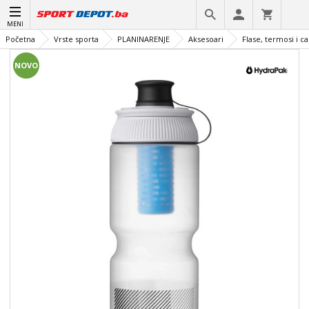
MENI
Početna
Vrste sporta
PLANINARENJE
Aksesoari
Flase, termosi i c
NOVO