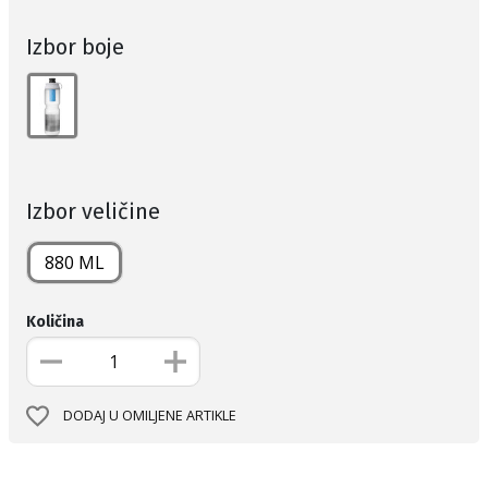
Izbor boje
Izbor veličine
880 ML
Količina
DODAJ U OMILJENE ARTIKLE
Informacije o proizvodu