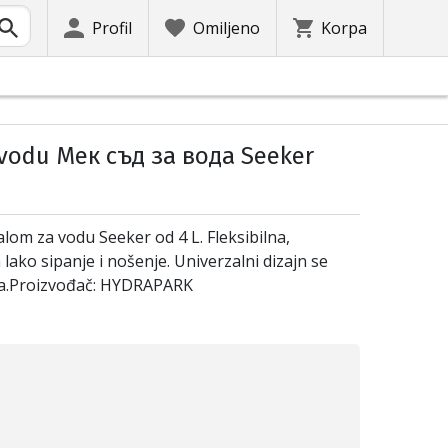
Profil
Omiljeno
Korpa
vodu Мек съд за вода Seeker
alom za vodu Seeker od 4 L. Fleksibilna,
ako sipanje i nošenje. Univerzalni dizajn se
eva.Proizvođač: HYDRAPARK