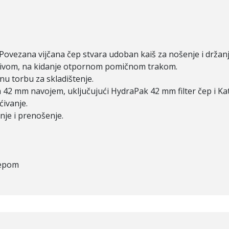
 Povezana vijčana čep stvara udoban kaiš za nošenje i držan
ljivom, na kidanje otpornom pomičnom trakom.
enu torbu za skladištenje.
a 42 mm navojem, uključujući HydraPak 42 mm filter čep i K
ćivanje.
nje i prenošenje.
 čepom