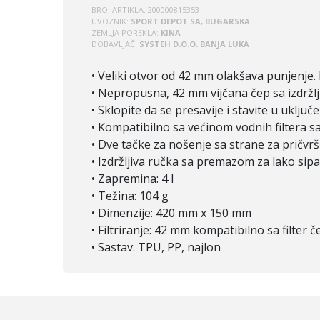
BROJ ARTIKLA:
200000815353
HYDRA-A828M
UVOZNIK:
SPORT DEPOT SA, BUGARSKA
ZEMLJA POREKLA:
KINA
DOBAVLJAČ:
SYSTEH D.O.O. BANJA LUKA
• Veliki otvor od 42 mm olakšava punjenje.
• Nepropusna, 42 mm vijčana čep sa izdrž
• Sklopite da se presavije i stavite u uključ
• Kompatibilno sa većinom vodnih filtera s
• Dve tačke za nošenje sa strane za pričvrš
• Izdržljiva ručka sa premazom za lako sipa
• Zapremina: 4 l
• Težina: 104 g
• Dimenzije: 420 mm x 150 mm
• Filtriranje: 42 mm kompatibilno sa filter
• Sastav: TPU, PP, najlon