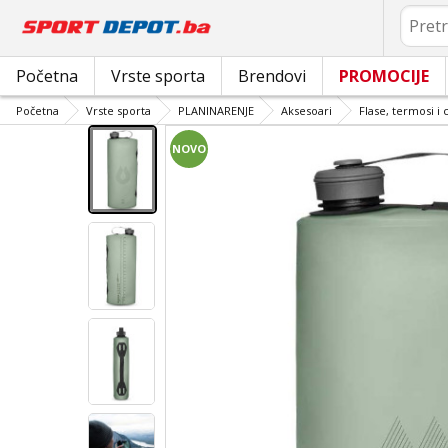
Pretrag
Početna
Vrste sporta
Brendovi
PROMOCIJE
Početna
Vrste sporta
PLANINARENJE
Aksesoari
Flase, termosi i 
NOVO