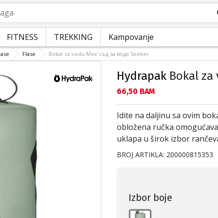
a
FITNESS
TREKKING
Kampovanje
case
Flase
Bokal za vodu Мек съд за вода Seeker
Hydrapak
Bokal za 
Текуща цена:
66,50 BAM
Idite na daljinu sa ovim bok
obložena ručka omogućava l
uklapa u širok izbor ranč
BROJ ARTIKLA:
200000815353
Izbor boje