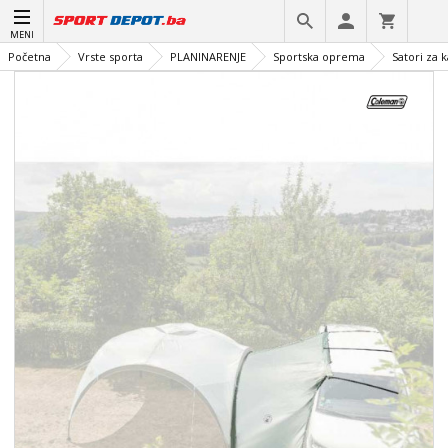
MENI
Početna
Vrste sporta
PLANINARENJE
Sportska oprema
Satori za