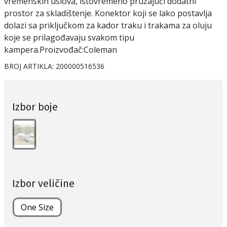
vremenskih uslova, istovremeno pružajući dodatni
prostor za skladištenje. Konektor koji se lako postavlja
dolazi sa priključkom za kador traku i trakama za oluju
koje se prilagođavaju svakom tipu
kampera.Proizvođač:Coleman
BROJ ARTIKLA:
200000516536
Izbor boje
Izbor veličine
One Size