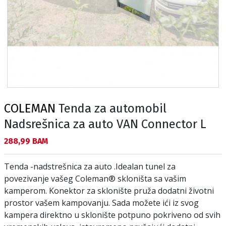
COLEMAN
Tenda za automobil
Nadsrešnica za auto VAN Connector L
Текуща цена:
288,99 BAM
Tenda -nadstrešnica za auto .Idealan tunel za
povezivanje vašeg Coleman® skloništa sa vašim
kamperom. Konektor za sklonište pruža dodatni životni
prostor vašem kampovanju. Sada možete ići iz svog
kampera direktno u sklonište potpuno pokriveno od svih